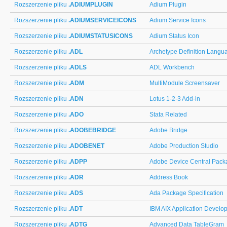
Rozszerzenie pliku
.ADIUMPLUGIN
Adium Plugin
Rozszerzenie pliku
.ADIUMSERVICEICONS
Adium Service Icons
Rozszerzenie pliku
.ADIUMSTATUSICONS
Adium Status Icon
Rozszerzenie pliku
.ADL
Archetype Definition Langu
Rozszerzenie pliku
.ADLS
ADL Workbench
Rozszerzenie pliku
.ADM
MultiModule Screensaver
Rozszerzenie pliku
.ADN
Lotus 1-2-3 Add-in
Rozszerzenie pliku
.ADO
Stata Related
Rozszerzenie pliku
.ADOBEBRIDGE
Adobe Bridge
Rozszerzenie pliku
.ADOBENET
Adobe Production Studio
Rozszerzenie pliku
.ADPP
Adobe Device Central Packa
Rozszerzenie pliku
.ADR
Address Book
Rozszerzenie pliku
.ADS
Ada Package Specification
Rozszerzenie pliku
.ADT
IBM AIX Application Develop
Rozszerzenie pliku
.ADTG
Advanced Data TableGram