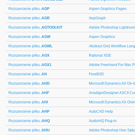
Rozszerzenie pliku
.AGP
Aspen Graphics Pages
Rozszerzenie pliku
.AGR
AepGraph
Rozszerzenie pliku
.AGTOOLKIT
Adobe Photoshop Lightroo
Rozszerzenie pliku
.AGW
Aspen Graphics
Rozszerzenie pliku
.AGWL
Abstract Grid Workflow Lan
Rozszerzenie pliku
.AGX
Rational XDE
Rozszerzenie pliku
.AGX1
Adobe FreeHand For Mac Pl
Rozszerzenie pliku
.AH
FreeBSD
Rozszerzenie pliku
.AHD
Microsoft Dynamics AX On-l
Rozszerzenie pliku
.AHF
AnadigmDesigner ASCII Co
Rozszerzenie pliku
.AHI
Microsoft Dynamics AX Onli
Rozszerzenie pliku
.AHP
AutoCAD Help
Rozszerzenie pliku
.AHQ
AudioHQ Plug-in
Rozszerzenie pliku
.AHU
Adobe Photoshop Hue Satur