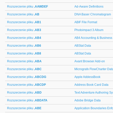
Rozszerzenie pliku
.AAWDEF
Ad-Aware Definitions
Rozszerzenie pliku
.AB
DNA Baser Chromatogram
Rozszerzenie pliku
.AB1
ABIF File Format
Rozszerzenie pliku
.AB3
Photoimpact 3 Album
Rozszerzenie pliku
.AB4
AB4 Accounting & Business
Rozszerzenie pliku
.AB6
ABStat Data
Rozszerzenie pliku
.AB8
ABStat Data
Rozszerzenie pliku
.ABA
Avant Browser Add-on
Rozszerzenie pliku
.ABC
Micrografx FlowCharter Dat
Rozszerzenie pliku
.ABCDG
Apple AddessBook
Rozszerzenie pliku
.ABCDP
Address Book Card Data
Rozszerzenie pliku
.ABD
Text Adventure Authoring S
Rozszerzenie pliku
.ABDATA
Adobe Bridge Data
Rozszerzenie pliku
.ABE
Application Boundaries Enf