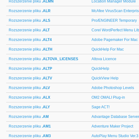
Rozszerzenie pliku
.ALMN
Location Manager Module
Rozszerzenie pliku
.ALR
McAfee VirusScan Enterprise
Rozszerzenie pliku
.ALS
Pro/ENGINEER Temporary
Rozszerzenie pliku
.ALT
Corel WordPerfect Menu Lib
Rozszerzenie pliku
.ALT4
Adobe Pagemaker For Mac
Rozszerzenie pliku
.ALTH
QuickHelp For Mac
Rozszerzenie pliku
.ALTOVA_LICENSES
Altova Licence
Rozszerzenie pliku
.ALTP
QuickHelp
Rozszerzenie pliku
.ALTV
QuickView Help
Rozszerzenie pliku
.ALV
Adobe Photoshop Levels
Rozszerzenie pliku
.ALX
OM2 OMALI Plug-in
Rozszerzenie pliku
.ALY
Sage ACT!
Rozszerzenie pliku
.AM
Advantage Database Serve
Rozszerzenie pliku
.AM1
Adventure Maker Project
Rozszerzenie pliku
.AM3
AutoPlay Menu Studio Ver.3