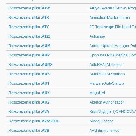
Rozszerzenie pliku
.ATW
Attityd Swedish Survey Pro
Rozszerzenie pliku
.ATX
Animation Master Plugin
Rozszerzenie pliku
.ATY
3D Topicscape File Used Fo
Rozszerzenie pliku
.ATZ3
Automise
Rozszerzenie pliku
.AUM
Adobe Update Manager Da
Rozszerzenie pliku
.AUP
Epocrates PDA Medical Sof
Rozszerzenie pliku
.AURX
AutoREALM Project
Rozszerzenie pliku
.AUS
AutoREALM Symbols
Rozszerzenie pliku
.AUT
Malware AutoStartup
Rozszerzenie pliku
.AUX
MegaHAL
Rozszerzenie pliku
.AUZ
Ableton Authorization
Rozszerzenie pliku
.AVA
BrainVoyager QX ANCOVA An
Rozszerzenie pliku
.AVASTLIC
Avast! License
Rozszerzenie pliku
.AVB
Avid Binary Image