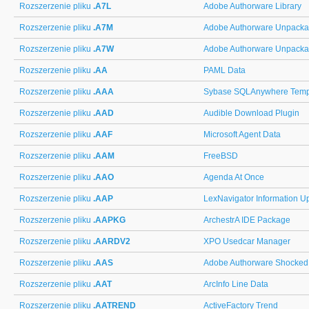
Rozszerzenie pliku
.A7L
Adobe Authorware Library
Rozszerzenie pliku
.A7M
Adobe Authorware Unpack
Rozszerzenie pliku
.A7W
Adobe Authorware Unpack
Rozszerzenie pliku
.AA
PAML Data
Rozszerzenie pliku
.AAA
Sybase SQLAnywhere Temp
Rozszerzenie pliku
.AAD
Audible Download Plugin
Rozszerzenie pliku
.AAF
Microsoft Agent Data
Rozszerzenie pliku
.AAM
FreeBSD
Rozszerzenie pliku
.AAO
Agenda At Once
Rozszerzenie pliku
.AAP
LexNavigator Information U
Rozszerzenie pliku
.AAPKG
ArchestrA IDE Package
Rozszerzenie pliku
.AARDV2
XPO Usedcar Manager
Rozszerzenie pliku
.AAS
Adobe Authorware Shocked
Rozszerzenie pliku
.AAT
ArcInfo Line Data
Rozszerzenie pliku
.AATREND
ActiveFactory Trend