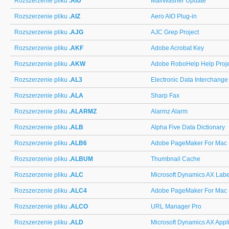
Rozszerzenie pliku
.AIU
MailWasher Update
Rozszerzenie pliku
.AIZ
Aero AIO Plug-in
Rozszerzenie pliku
.AJG
AJC Grep Project
Rozszerzenie pliku
.AKF
Adobe Acrobat Key
Rozszerzenie pliku
.AKW
Adobe RoboHelp Help Proje
Rozszerzenie pliku
.AL3
Electronic Data Interchange
Rozszerzenie pliku
.ALA
Sharp Fax
Rozszerzenie pliku
.ALARMZ
Alarmz Alarm
Rozszerzenie pliku
.ALB
Alpha Five Data Dictionary
Rozszerzenie pliku
.ALB6
Adobe PageMaker For Mac
Rozszerzenie pliku
.ALBUM
Thumbnail Cache
Rozszerzenie pliku
.ALC
Microsoft Dynamics AX Labe
Rozszerzenie pliku
.ALC4
Adobe PageMaker For Mac D
Rozszerzenie pliku
.ALCO
URL Manager Pro
Rozszerzenie pliku
.ALD
Microsoft Dynamics AX Appl