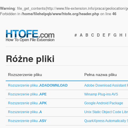
Warning
: file_get_contents(http://www.file-extension.info/praca/geolocation
Forbidden in
/home/filehelpqb/www/htofe.org/header.php
on line
46
#
A
B
C
D
E
F
G
H
I
Różne pliki
Rozszerzenie pliku
Pełna nazwa pliku
Rozszerzenie pliku
.ADADOWNLOAD
Adobe Download Assistant 
Rozszerzenie pliku
.APE
Winamp Plug-ins AVS
Rozszerzenie pliku
.APK
Google Android Package
Rozszerzenie pliku
.A
Unix Static Object Code Lib
Rozszerzenie pliku
.A$V
QuarkXpress Automatically 