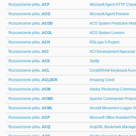
Rozszerzenie pliku
.ACF
Microsoft Agent HTTP Chara
Rozszerzenie pliku
.ACG
Microsoft Agent Preview
Rozszerzenie pliku
.ACGD
ACG System Predictive Mod
Rozszerzenie pliku
.ACGL
ACG System Licence
Rozszerzenie pliku
.ACH
RSLogix 5 Project
Rozszerzenie pliku
.ACI
ACI Development Appraisal
Rozszerzenie pliku
.ACK
Swifty
Rozszerzenie pliku
.ACL
CorelDRAW Keyboard Accel
Rozszerzenie pliku
.ACLOCK
Amazing Clock
Rozszerzenie pliku
.ACM
Adobe Photoshop Command
Rozszerzenie pliku
.ACMD
Apache Commander Projec
Rozszerzenie pliku
.ACML
Aircraft Movement Logger 
Rozszerzenie pliku
.ACP
Microsoft Office Assistant P
Rozszerzenie pliku
.ACQ
AcqURL Bookmark Manage