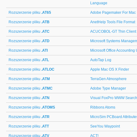
Language
Rozszerzenie pliku
.AT65
Adobe Pagemaker For Mac
Rozszerzenie pliku
.ATB
AnetHelp Tools File Format
Rozszerzenie pliku
.ATC
ACUCOBOL-GT Thin Client 
Rozszerzenie pliku
.ATD
Microsoft Systems Manageme
Rozszerzenie pliku
.ATI
Microsoft Office Accountin
Rozszerzenie pliku
.ATL
AutoTap Log
Rozszerzenie pliku
.ATLOC
Apple Mac OS X Finder
Rozszerzenie pliku
.ATM
TerraGen Atmosphere
Rozszerzenie pliku
.ATMC
Adobe Type Manager
Rozszerzenie pliku
.ATN
Visual FoxPro WWW Search
Rozszerzenie pliku
.ATOMS
Ribbons Atoms
Rozszerzenie pliku
.ATR
MicroSim PCBoard Attribute
Rozszerzenie pliku
.ATT
SeeYou Waypoint
Rozszerzenie pliku
.ATV
ACT!