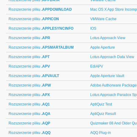
Rozszerzenie pliku
.APPDATA
VMware Cache
Rozszerzenie pliku
.APPDOWNLOAD
Mac OS X App Store Incomp
Rozszerzenie pliku
.APPICON
VMWare Cache
Rozszerzenie pliku
.APPLESYNCINFO
IOS
Rozszerzenie pliku
.APR
Lotus Approach View
Rozszerzenie pliku
.APSMARTALBUM
Apple Aperture
Rozszerzenie pliku
.APT
Lotus Approach Data View
Rozszerzenie pliku
.APV
EdiAPV
Rozszerzenie pliku
.APVAULT
Apple Aperture Vault
Rozszerzenie pliku
.APW
Adobe Authorware Package
Rozszerzenie pliku
.APX
Lotus Approach Paradox Spe
Rozszerzenie pliku
.AQ1
AptiQuiz Test
Rozszerzenie pliku
.AQA
AptiQuiz Result
Rozszerzenie pliku
.AQP
Quizmaker 08 And Older Qu
Rozszerzenie pliku
.AQQ
AQQ Plug-in