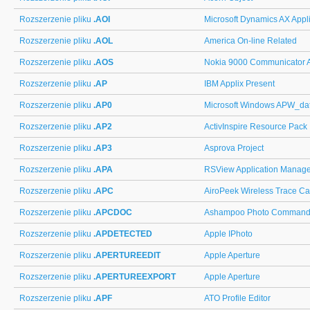
Rozszerzenie pliku
.AOI
Microsoft Dynamics AX Appli
Rozszerzenie pliku
.AOL
America On-line Related
Rozszerzenie pliku
.AOS
Nokia 9000 Communicator 
Rozszerzenie pliku
.AP
IBM Applix Present
Rozszerzenie pliku
.AP0
Microsoft Windows APW_da
Rozszerzenie pliku
.AP2
ActivInspire Resource Pack
Rozszerzenie pliku
.AP3
Asprova Project
Rozszerzenie pliku
.APA
RSView Application Manage
Rozszerzenie pliku
.APC
AiroPeek Wireless Trace Ca
Rozszerzenie pliku
.APCDOC
Ashampoo Photo Command
Rozszerzenie pliku
.APDETECTED
Apple IPhoto
Rozszerzenie pliku
.APERTUREEDIT
Apple Aperture
Rozszerzenie pliku
.APERTUREEXPORT
Apple Aperture
Rozszerzenie pliku
.APF
ATO Profile Editor