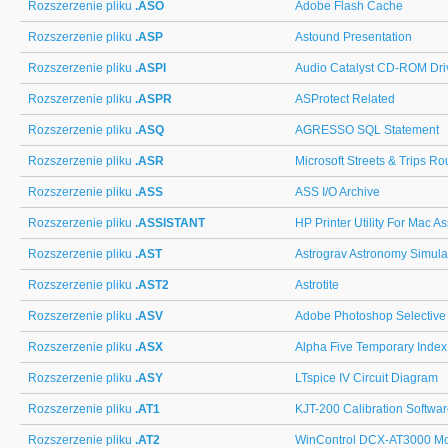
Rozszerzenie pliku
.ASO
Adobe Flash Cache
Rozszerzenie pliku
.ASP
Astound Presentation
Rozszerzenie pliku
.ASPI
Audio Catalyst CD-ROM Dri
Rozszerzenie pliku
.ASPR
ASProtect Related
Rozszerzenie pliku
.ASQ
AGRESSO SQL Statement
Rozszerzenie pliku
.ASR
Microsoft Streets & Trips Ro
Rozszerzenie pliku
.ASS
ASS I/O Archive
Rozszerzenie pliku
.ASSISTANT
HP Printer Utility For Mac As
Rozszerzenie pliku
.AST
Astrograv Astronomy Simula
Rozszerzenie pliku
.AST2
Astrotite
Rozszerzenie pliku
.ASV
Adobe Photoshop Selective
Rozszerzenie pliku
.ASX
Alpha Five Temporary Index
Rozszerzenie pliku
.ASY
LTspice IV Circuit Diagram
Rozszerzenie pliku
.AT1
KJT-200 Calibration Softwa
Rozszerzenie pliku
.AT2
WinControl DCX-AT3000 Mo