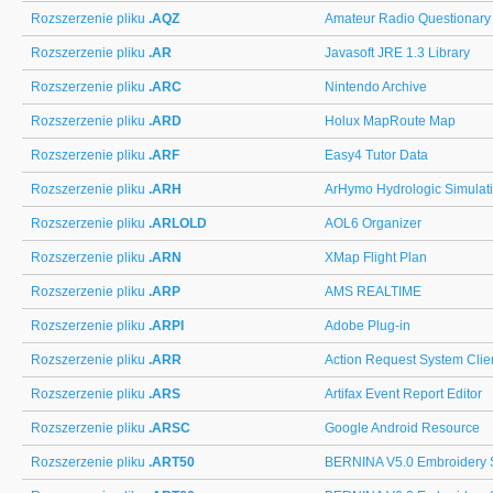
Rozszerzenie pliku
.AQZ
Amateur Radio Questionary
Rozszerzenie pliku
.AR
Javasoft JRE 1.3 Library
Rozszerzenie pliku
.ARC
Nintendo Archive
Rozszerzenie pliku
.ARD
Holux MapRoute Map
Rozszerzenie pliku
.ARF
Easy4 Tutor Data
Rozszerzenie pliku
.ARH
ArHymo Hydrologic Simulat
Rozszerzenie pliku
.ARLOLD
AOL6 Organizer
Rozszerzenie pliku
.ARN
XMap Flight Plan
Rozszerzenie pliku
.ARP
AMS REALTIME
Rozszerzenie pliku
.ARPI
Adobe Plug-in
Rozszerzenie pliku
.ARR
Action Request System Clie
Rozszerzenie pliku
.ARS
Artifax Event Report Editor
Rozszerzenie pliku
.ARSC
Google Android Resource
Rozszerzenie pliku
.ART50
BERNINA V5.0 Embroidery 