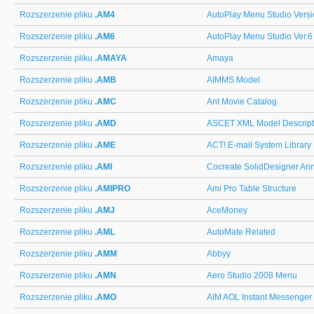
Rozszerzenie pliku
.AM4
AutoPlay Menu Studio Versi
Rozszerzenie pliku
.AM6
AutoPlay Menu Studio Ver.6
Rozszerzenie pliku
.AMAYA
Amaya
Rozszerzenie pliku
.AMB
AIMMS Model
Rozszerzenie pliku
.AMC
Ant Movie Catalog
Rozszerzenie pliku
.AMD
ASCET XML Model Descript
Rozszerzenie pliku
.AME
ACT! E-mail System Library
Rozszerzenie pliku
.AMI
Cocreate SolidDesigner Ann
Rozszerzenie pliku
.AMIPRO
Ami Pro Table Structure
Rozszerzenie pliku
.AMJ
AceMoney
Rozszerzenie pliku
.AML
AutoMate Related
Rozszerzenie pliku
.AMM
Abbyy
Rozszerzenie pliku
.AMN
Aero Studio 2008 Menu
Rozszerzenie pliku
.AMO
AIM AOL Instant Messenger 