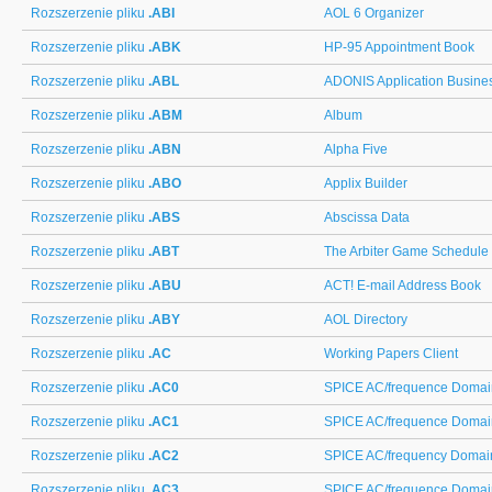
Rozszerzenie pliku
.ABI
AOL 6 Organizer
Rozszerzenie pliku
.ABK
HP-95 Appointment Book
Rozszerzenie pliku
.ABL
ADONIS Application Busines
Rozszerzenie pliku
.ABM
Album
Rozszerzenie pliku
.ABN
Alpha Five
Rozszerzenie pliku
.ABO
Applix Builder
Rozszerzenie pliku
.ABS
Abscissa Data
Rozszerzenie pliku
.ABT
The Arbiter Game Schedule
Rozszerzenie pliku
.ABU
ACT! E-mail Address Book
Rozszerzenie pliku
.ABY
AOL Directory
Rozszerzenie pliku
.AC
Working Papers Client
Rozszerzenie pliku
.AC0
SPICE AC/frequence Domai
Rozszerzenie pliku
.AC1
SPICE AC/frequence Domai
Rozszerzenie pliku
.AC2
SPICE AC/frequency Domai
Rozszerzenie pliku
.AC3
SPICE AC/frequence Domai