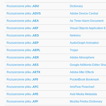
Rozszerzenie pliku
.ADU
Dictionary
Rozszerzenie pliku
.ADVS
Adobe Device Central
Rozszerzenie pliku
.AEA
Ae Timer Alarm Document
Rozszerzenie pliku
.AEF
Visual Objects Application E
Rozszerzenie pliku
.AEG
Netmino
Rozszerzenie pliku
.AEP
AudioGraph Animation
Rozszerzenie pliku
.AEPL
Trojan
Rozszerzenie pliku
.AER
Adobe Atmosphere
Rozszerzenie pliku
.AES
Google AdWords Editor Sha
Rozszerzenie pliku
.AETX
Adobe After Effects
Rozszerzenie pliku
.AF0
PocketBook Bookmark
Rozszerzenie pliku
.AFC
ArisFlow Flowchart
Rozszerzenie pliku
.AFE
Avid Media Metadata
Rozszerzenie pliku
.AFF
Mozilla Firefox Dictionary