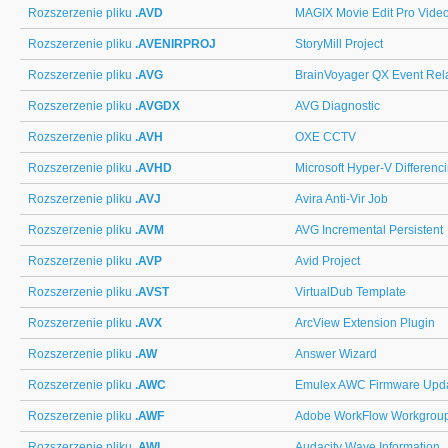
Rozszerzenie pliku
.AVD
MAGIX Movie Edit Pro Vide
Rozszerzenie pliku
.AVENIRPROJ
StoryMill Project
Rozszerzenie pliku
.AVG
BrainVoyager QX Event Rel
Rozszerzenie pliku
.AVGDX
AVG Diagnostic
Rozszerzenie pliku
.AVH
OXE CCTV
Rozszerzenie pliku
.AVHD
Microsoft Hyper-V Differenc
Rozszerzenie pliku
.AVJ
Avira Anti-Vir Job
Rozszerzenie pliku
.AVM
AVG Incremental Persistent
Rozszerzenie pliku
.AVP
Avid Project
Rozszerzenie pliku
.AVST
VirtualDub Template
Rozszerzenie pliku
.AVX
ArcView Extension Plugin
Rozszerzenie pliku
.AW
Answer Wizard
Rozszerzenie pliku
.AWC
Emulex AWC Firmware Upd
Rozszerzenie pliku
.AWF
Adobe WorkFlow Workgroup
Rozszerzenie pliku
.AWI
Audacity Wave Information