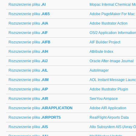
Rozszerzenie pliku
.AI
Mopac Internal Chemical Mo
Rozszerzenie pliku
.AI65
Adobe PageMaker For Mac 
Rozszerzenie pliku
.AIA
Adobe Illustrator Action
Rozszerzenie pliku
.AIF
OS/2 Application Informatio
Rozszerzenie pliku
.AIFB
AIF Builder Project
Rozszerzenie pliku
.AIH
Attribute Index
Rozszerzenie pliku
.AIJ
Oracle After-Image Journal
Rozszerzenie pliku
.AIL
AutoImager
Rozszerzenie pliku
.AIM
AOL Instant Message Laun
Rozszerzenie pliku
.AIP
Adobe Illustrator Plugin
Rozszerzenie pliku
.AIR
SeeYou Airspace
Rozszerzenie pliku
.AIRAPPLICATION
Adobe AIR Application
Rozszerzenie pliku
.AIRPORTS
RealFlight Airports Data
Rozszerzenie pliku
.AIS
Alto Subsystem AIS (Array Of