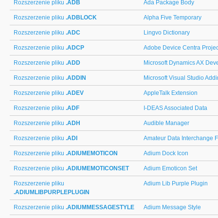
Rozszerzenie pliku
.ADB
Ada Package Body
Rozszerzenie pliku
.ADBLOCK
Alpha Five Temporary
Rozszerzenie pliku
.ADC
Lingvo Dictionary
Rozszerzenie pliku
.ADCP
Adobe Device Centra Projec
Rozszerzenie pliku
.ADD
Microsoft Dynamics AX Dev
Rozszerzenie pliku
.ADDIN
Microsoft Visual Studio Addi
Rozszerzenie pliku
.ADEV
AppleTalk Extension
Rozszerzenie pliku
.ADF
I-DEAS Associated Data
Rozszerzenie pliku
.ADH
Audible Manager
Rozszerzenie pliku
.ADI
Amateur Data Interchange Fo
Rozszerzenie pliku
.ADIUMEMOTICON
Adium Dock Icon
Rozszerzenie pliku
.ADIUMEMOTICONSET
Adium Emoticon Set
Rozszerzenie pliku
Adium Lib Purple Plugin
.ADIUMLIBPURPLEPLUGIN
Rozszerzenie pliku
.ADIUMMESSAGESTYLE
Adium Message Style