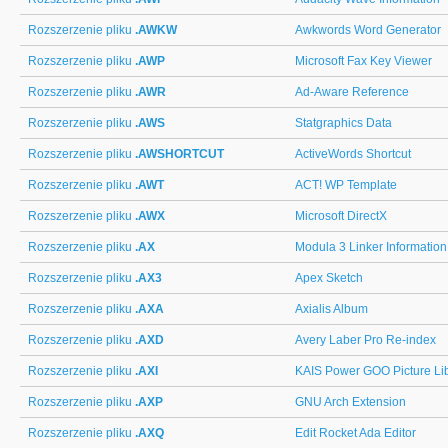
Rozszerzenie pliku
.AWKW
Awkwords Word Generator
Rozszerzenie pliku
.AWP
Microsoft Fax Key Viewer
Rozszerzenie pliku
.AWR
Ad-Aware Reference
Rozszerzenie pliku
.AWS
Statgraphics Data
Rozszerzenie pliku
.AWSHORTCUT
ActiveWords Shortcut
Rozszerzenie pliku
.AWT
ACT! WP Template
Rozszerzenie pliku
.AWX
Microsoft DirectX
Rozszerzenie pliku
.AX
Modula 3 Linker Information
Rozszerzenie pliku
.AX3
Apex Sketch
Rozszerzenie pliku
.AXA
Axialis Album
Rozszerzenie pliku
.AXD
Avery Laber Pro Re-index
Rozszerzenie pliku
.AXI
KAIS Power GOO Picture Li
Rozszerzenie pliku
.AXP
GNU Arch Extension
Rozszerzenie pliku
.AXQ
Edit Rocket Ada Editor