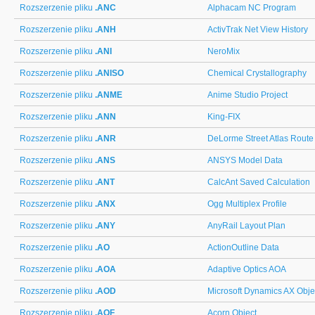
Rozszerzenie pliku
.ANC
Alphacam NC Program
Rozszerzenie pliku
.ANH
ActivTrak Net View History
Rozszerzenie pliku
.ANI
NeroMix
Rozszerzenie pliku
.ANISO
Chemical Crystallography
Rozszerzenie pliku
.ANME
Anime Studio Project
Rozszerzenie pliku
.ANN
King-FIX
Rozszerzenie pliku
.ANR
DeLorme Street Atlas Route
Rozszerzenie pliku
.ANS
ANSYS Model Data
Rozszerzenie pliku
.ANT
CalcAnt Saved Calculation
Rozszerzenie pliku
.ANX
Ogg Multiplex Profile
Rozszerzenie pliku
.ANY
AnyRail Layout Plan
Rozszerzenie pliku
.AO
ActionOutline Data
Rozszerzenie pliku
.AOA
Adaptive Optics AOA
Rozszerzenie pliku
.AOD
Microsoft Dynamics AX Obje
Rozszerzenie pliku
.AOF
Acorn Object