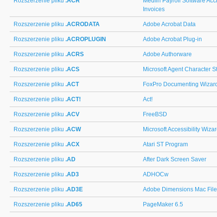
Rozszerzenie pliku
.ACR
Medlin Payroll Software Acc
Invoices
Rozszerzenie pliku
.ACRODATA
Adobe Acrobat Data
Rozszerzenie pliku
.ACROPLUGIN
Adobe Acrobat Plug-in
Rozszerzenie pliku
.ACRS
Adobe Authorware
Rozszerzenie pliku
.ACS
Microsoft Agent Character S
Rozszerzenie pliku
.ACT
FoxPro Documenting Wizard
Rozszerzenie pliku
.ACT!
Act!
Rozszerzenie pliku
.ACV
FreeBSD
Rozszerzenie pliku
.ACW
Microsoft Accessibility Wiza
Rozszerzenie pliku
.ACX
Atari ST Program
Rozszerzenie pliku
.AD
After Dark Screen Saver
Rozszerzenie pliku
.AD3
ADHOCw
Rozszerzenie pliku
.AD3E
Adobe Dimensions Mac File
Rozszerzenie pliku
.AD65
PageMaker 6.5