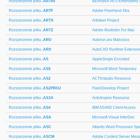
Rozszerzenie pliku
.ART60
BERNINA V6.0 Embroidery 
Rozszerzenie pliku
.ARTF
Adobe FreeHand Xtra
Rozszerzenie pliku
.ARTX
Artisteer Project
Rozszerzenie pliku
.ARTZ
Adobe Illustrator For Mac
Rozszerzenie pliku
.ARU
Autorun.aru Malicious
Rozszerzenie pliku
.ARX
AutoCAD Runtime Extensio
Rozszerzenie pliku
.AS
AppleSingle Encoded
Rozszerzenie pliku
.AS$
Microsoft Word Temporary
Rozszerzenie pliku
.AS2
ACTIVstudio Resource
Rozszerzenie pliku
.AS2PROJ
FlashDevelop Project
Rozszerzenie pliku
.AS3A
ActivInspire Resource
Rozszerzenie pliku
.AS4
IBM AS/400 Client Access
Rozszerzenie pliku
.ASA
Microsoft Visual InterDev
Rozszerzenie pliku
.ASC
Atlantis Word Processor Spe
Rozszerzenie pliku
.ASCM
Adobe Content Server Mes