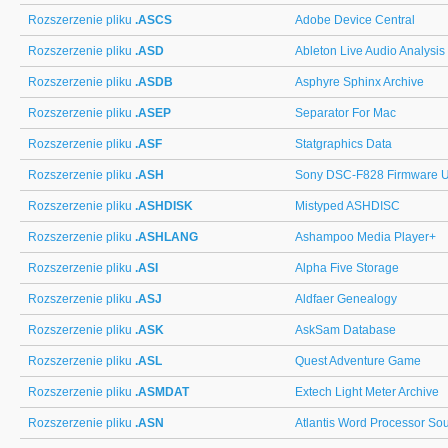
Rozszerzenie pliku
.ASCS
Adobe Device Central
Rozszerzenie pliku
.ASD
Ableton Live Audio Analysis
Rozszerzenie pliku
.ASDB
Asphyre Sphinx Archive
Rozszerzenie pliku
.ASEP
Separator For Mac
Rozszerzenie pliku
.ASF
Statgraphics Data
Rozszerzenie pliku
.ASH
Sony DSC-F828 Firmware 
Rozszerzenie pliku
.ASHDISK
Mistyped ASHDISC
Rozszerzenie pliku
.ASHLANG
Ashampoo Media Player+
Rozszerzenie pliku
.ASI
Alpha Five Storage
Rozszerzenie pliku
.ASJ
Aldfaer Genealogy
Rozszerzenie pliku
.ASK
AskSam Database
Rozszerzenie pliku
.ASL
Quest Adventure Game
Rozszerzenie pliku
.ASMDAT
Extech Light Meter Archive
Rozszerzenie pliku
.ASN
Atlantis Word Processor S