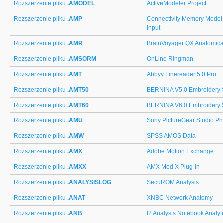
Rozszerzenie pliku
.AMODEL
ActiveModeler Project
Rozszerzenie pliku
.AMP
Connectivity Memory Mode
Input
Rozszerzenie pliku
.AMR
BrainVoyager QX Anatomical
Rozszerzenie pliku
.AMSORM
OnLine Ringman
Rozszerzenie pliku
.AMT
Abbyy Finereader 5.0 Pro
Rozszerzenie pliku
.AMT50
BERNINA V5.0 Embroidery 
Rozszerzenie pliku
.AMT60
BERNINA V6.0 Embroidery 
Rozszerzenie pliku
.AMU
Sony PictureGear Studio P
Rozszerzenie pliku
.AMW
SPSS AMOS Data
Rozszerzenie pliku
.AMX
Adobe Motion Exchange
Rozszerzenie pliku
.AMXX
AMX Mod X Plug-in
Rozszerzenie pliku
.ANALYSISLOG
SecuROM Analysis
Rozszerzenie pliku
.ANAT
XNBC Network Anatomy
Rozszerzenie pliku
.ANB
I2 Analysts Notebook Analyti