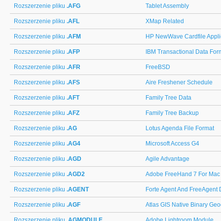
Rozszerzenie pliku
.AFG
Tablet Assembly
Rozszerzenie pliku
.AFL
XMap Related
Rozszerzenie pliku
.AFM
HP NewWave Cardfile Appli
Rozszerzenie pliku
.AFP
IBM Transactional Data For
Rozszerzenie pliku
.AFR
FreeBSD
Rozszerzenie pliku
.AFS
Aire Freshener Schedule
Rozszerzenie pliku
.AFT
Family Tree Data
Rozszerzenie pliku
.AFZ
Family Tree Backup
Rozszerzenie pliku
.AG
Lotus Agenda File Format
Rozszerzenie pliku
.AG4
Microsoft Access G4
Rozszerzenie pliku
.AGD
Agile Advantage
Rozszerzenie pliku
.AGD2
Adobe FreeHand 7 For Mac
Rozszerzenie pliku
.AGENT
Forte Agent And FreeAgent 
Rozszerzenie pliku
.AGF
Atlas GIS Native Binary Geo
Rozszerzenie pliku
.AGMODULE
Adobe Lightroom Module