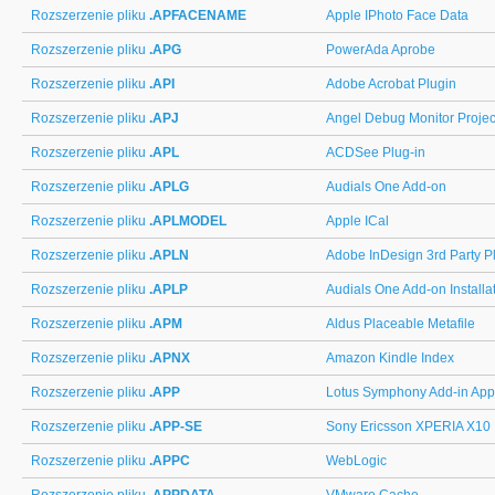
Rozszerzenie pliku
.APFACENAME
Apple IPhoto Face Data
Rozszerzenie pliku
.APG
PowerAda Aprobe
Rozszerzenie pliku
.API
Adobe Acrobat Plugin
Rozszerzenie pliku
.APJ
Angel Debug Monitor Projec
Rozszerzenie pliku
.APL
ACDSee Plug-in
Rozszerzenie pliku
.APLG
Audials One Add-on
Rozszerzenie pliku
.APLMODEL
Apple ICal
Rozszerzenie pliku
.APLN
Adobe InDesign 3rd Party P
Rozszerzenie pliku
.APLP
Audials One Add-on Install
Rozszerzenie pliku
.APM
Aldus Placeable Metafile
Rozszerzenie pliku
.APNX
Amazon Kindle Index
Rozszerzenie pliku
.APP
Lotus Symphony Add-in Appl
Rozszerzenie pliku
.APP-SE
Sony Ericsson XPERIA X10
Rozszerzenie pliku
.APPC
WebLogic