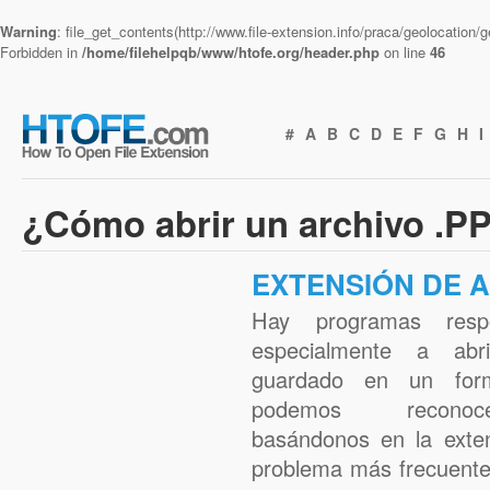
Warning
: file_get_contents(http://www.file-extension.info/praca/geolocation
Forbidden in
/home/filehelpqb/www/htofe.org/header.php
on line
46
#
A
B
C
D
E
F
G
H
I
¿Cómo abrir un archivo .P
EXTENSIÓN DE A
Hay programas respo
especialmente a abr
guardado en un form
podemos reconoc
basándonos en la exten
problema más frecuent