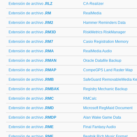
Extensión de archivo
.RLZ
CA-Realizer
Extensión de archivo
.RM
RealMedia
Extensión de archivo
.RM2
Hammer Reminders Data
Extensión de archivo
.RM3D
RiskMetrics RiskManager
Extensión de archivo
.RM7
Casio Registration Memory
Extensión de archivo
.RMA
RealMedia Audio
Extensión de archivo
.RMAN
Oracle Datafile Backup
Extensión de archivo
.RMAP
CompeGPS Land Raster Map
Extensión de archivo
.RMB
SafeGuard RemovableMedia Ke
Extensión de archivo
.RMBAK
Registry Mechanic Backup
Extensión de archivo
.RMC
RMCalc
Extensión de archivo
.RMD
Microsoft RegMaid Document
Extensión de archivo
.RMDP
Alan Wake Game Data
Extensión de archivo
.RME
Final Fantasy Audio
Extensión de archivo
.RMF
Beatnik Rich Music Format