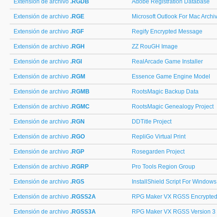
Extensión de archivo
.RGDB
Adobe Registration Database
Extensión de archivo
.RGE
Microsoft Outlook For Mac Archi
Extensión de archivo
.RGF
Regify Encrypted Message
Extensión de archivo
.RGH
ZZ RouGH Image
Extensión de archivo
.RGI
RealArcade Game Installer
Extensión de archivo
.RGM
Essence Game Engine Model
Extensión de archivo
.RGMB
RootsMagic Backup Data
Extensión de archivo
.RGMC
RootsMagic Genealogy Project
Extensión de archivo
.RGN
DDTitle Project
Extensión de archivo
.RGO
RepliGo Virtual Print
Extensión de archivo
.RGP
Rosegarden Project
Extensión de archivo
.RGRP
Pro Tools Region Group
Extensión de archivo
.RGS
InstallShield Script For Windows
Extensión de archivo
.RGSS2A
RPG Maker VX RGSS Encrypted 
Extensión de archivo
.RGSS3A
RPG Maker VX RGSS Version 3 