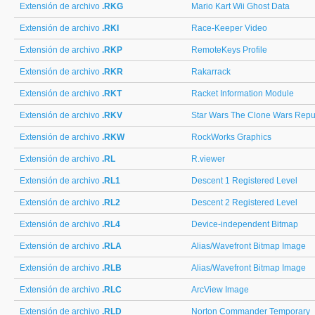
Extensión de archivo
.RKG
Mario Kart Wii Ghost Data
Extensión de archivo
.RKI
Race-Keeper Video
Extensión de archivo
.RKP
RemoteKeys Profile
Extensión de archivo
.RKR
Rakarrack
Extensión de archivo
.RKT
Racket Information Module
Extensión de archivo
.RKV
Star Wars The Clone Wars Repu
Extensión de archivo
.RKW
RockWorks Graphics
Extensión de archivo
.RL
R.viewer
Extensión de archivo
.RL1
Descent 1 Registered Level
Extensión de archivo
.RL2
Descent 2 Registered Level
Extensión de archivo
.RL4
Device-independent Bitmap
Extensión de archivo
.RLA
Alias/Wavefront Bitmap Image
Extensión de archivo
.RLB
Alias/Wavefront Bitmap Image
Extensión de archivo
.RLC
ArcView Image
Extensión de archivo
.RLD
Norton Commander Temporary