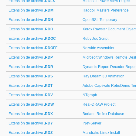
Extensión de archivo
.RDLX
Microsoft Power View Project
Extensión de archivo
.RDM
Ragdoll Masters Preference
Extensión de archivo
.RDN
OpenSSL Temporary
Extensión de archivo
.RDO
Xerox Rawster Document Objec
Extensión de archivo
.RDOC
RubyDoc Script
Extensión de archivo
.RDOFF
Netwide Assembler
Extensión de archivo
.RDP
Microsoft Windows Remote Desk
Extensión de archivo
.RDR
Dynamic Report Decoder Repor
Extensión de archivo
.RDS
Ray Dream 3D Animation
Extensión de archivo
.RDT
Adobe Captivate RoboDemo Te
Extensión de archivo
.RDV
NTgraph
Extensión de archivo
.RDW
Real-DRAW Project
Extensión de archivo
.RDX
Borland Reflex Database
Extensión de archivo
.RDY
INet-Server
Extensión de archivo
.RDZ
Mandrake Linux Install