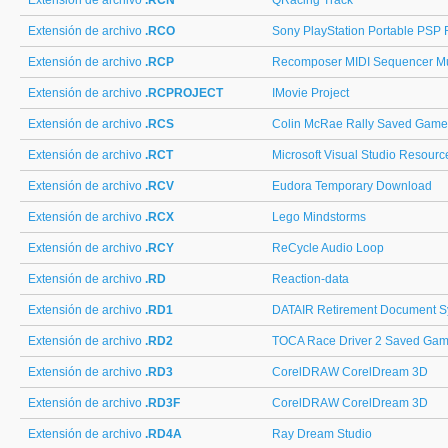
Extensión de archivo
.RCN
QRacing Track
Extensión de archivo
.RCO
Sony PlayStation Portable PSP
Extensión de archivo
.RCP
Recomposer MIDI Sequencer M
Extensión de archivo
.RCPROJECT
IMovie Project
Extensión de archivo
.RCS
Colin McRae Rally Saved Game
Extensión de archivo
.RCT
Microsoft Visual Studio Resour
Extensión de archivo
.RCV
Eudora Temporary Download
Extensión de archivo
.RCX
Lego Mindstorms
Extensión de archivo
.RCY
ReCycle Audio Loop
Extensión de archivo
.RD
Reaction-data
Extensión de archivo
.RD1
DATAIR Retirement Document S
Extensión de archivo
.RD2
TOCA Race Driver 2 Saved Ga
Extensión de archivo
.RD3
CorelDRAW CorelDream 3D
Extensión de archivo
.RD3F
CorelDRAW CorelDream 3D
Extensión de archivo
.RD4A
Ray Dream Studio