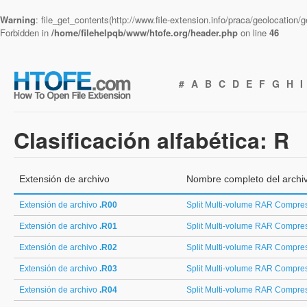
Warning
: file_get_contents(http://www.file-extension.info/praca/geolocation
Forbidden in
/home/filehelpqb/www/htofe.org/header.php
on line
46
#
A
B
C
D
E
F
G
H
I
Clasificación alfabética: R
Extensión de archivo
Nombre completo del archi
Extensión de archivo
.R00
Split Multi-volume RAR Compress
Extensión de archivo
.R01
Split Multi-volume RAR Compress
Extensión de archivo
.R02
Split Multi-volume RAR Compress
Extensión de archivo
.R03
Split Multi-volume RAR Compress
Extensión de archivo
.R04
Split Multi-volume RAR Compress