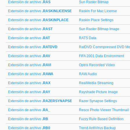
Extensión de archivo
.RAS
Sun Raster Bitmap
Extensión de archivo
.RASKINLICENSE
Raskin For Mac License
Extensión de archivo
.RASKINPLACE
Raskin Place Settings
Extensión de archivo
.RAST
Sun Raster Bitmap Image
Extensión de archivo
.RAT
RATS Data
Extensión de archivo
.RATDVD
RatDVD Commpressed DVD Mo
Extensión de archivo
.RAV
FIFA 2001 Data Environment
Extensión de archivo
.RAVI
Optris Recorded Video
Extensión de archivo
.RAWA
RAW Audio
Extensión de archivo
.RAX
RealMedia Streaming
Extensión de archivo
.RAY
Rayshade Picture Image
Extensión de archivo
.RAZERSYNAPSE
Razer Synapse Settings
Extensión de archivo
.RA_
Resco Photo Viewer Thumbnail
Extensión de archivo
.RB
Fuzzy Rule Based Definition
Extensión de archivo
.RB0
Trend AntiVirus Backup