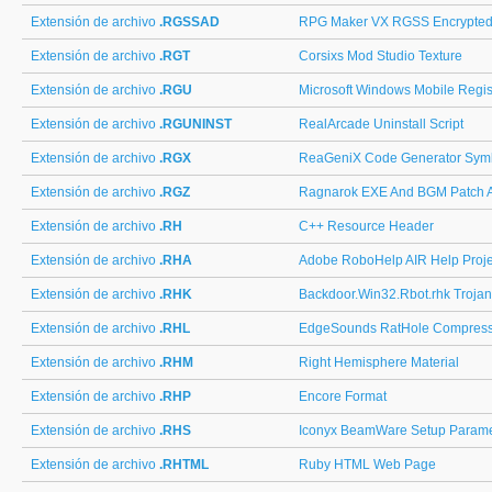
Extensión de archivo
.RGSSAD
RPG Maker VX RGSS Encrypted 
Extensión de archivo
.RGT
Corsixs Mod Studio Texture
Extensión de archivo
.RGU
Microsoft Windows Mobile Regist
Extensión de archivo
.RGUNINST
RealArcade Uninstall Script
Extensión de archivo
.RGX
ReaGeniX Code Generator Symb
Extensión de archivo
.RGZ
Ragnarok EXE And BGM Patch A
Extensión de archivo
.RH
C++ Resource Header
Extensión de archivo
.RHA
Adobe RoboHelp AIR Help Proje
Extensión de archivo
.RHK
Backdoor.Win32.Rbot.rhk Trojan
Extensión de archivo
.RHL
EdgeSounds RatHole Compress
Extensión de archivo
.RHM
Right Hemisphere Material
Extensión de archivo
.RHP
Encore Format
Extensión de archivo
.RHS
Iconyx BeamWare Setup Parame
Extensión de archivo
.RHTML
Ruby HTML Web Page