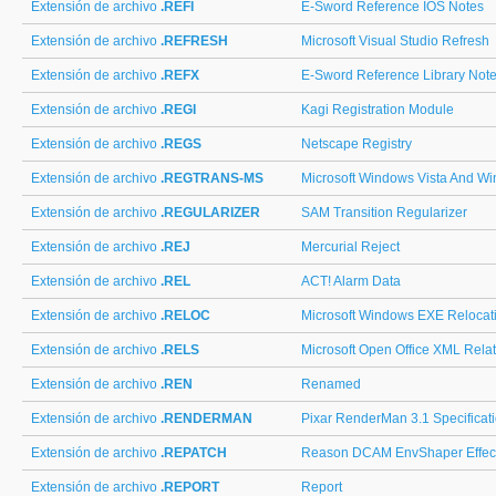
Extensión de archivo
.REFI
E-Sword Reference IOS Notes
Extensión de archivo
.REFRESH
Microsoft Visual Studio Refresh
Extensión de archivo
.REFX
E-Sword Reference Library Not
Extensión de archivo
.REGI
Kagi Registration Module
Extensión de archivo
.REGS
Netscape Registry
Extensión de archivo
.REGTRANS-MS
Microsoft Windows Vista And Wi
Extensión de archivo
.REGULARIZER
SAM Transition Regularizer
Extensión de archivo
.REJ
Mercurial Reject
Extensión de archivo
.REL
ACT! Alarm Data
Extensión de archivo
.RELOC
Microsoft Windows EXE Relocat
Extensión de archivo
.RELS
Microsoft Open Office XML Rela
Extensión de archivo
.REN
Renamed
Extensión de archivo
.RENDERMAN
Pixar RenderMan 3.1 Specificat
Extensión de archivo
.REPATCH
Reason DCAM EnvShaper Effect
Extensión de archivo
.REPORT
Report