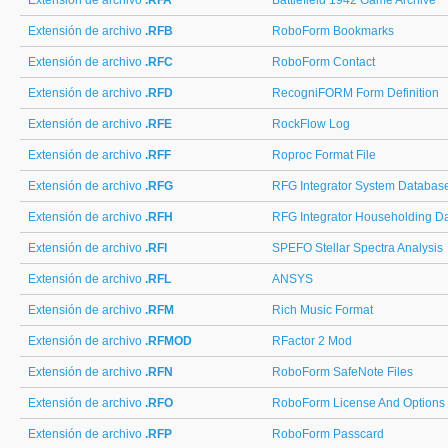
Extensión de archivo
.RFA
Battlefield 1942 Game Archive
Extensión de archivo
.RFB
RoboForm Bookmarks
Extensión de archivo
.RFC
RoboForm Contact
Extensión de archivo
.RFD
RecogniFORM Form Definition
Extensión de archivo
.RFE
RockFlow Log
Extensión de archivo
.RFF
Roproc Format File
Extensión de archivo
.RFG
RFG Integrator System Databas
Extensión de archivo
.RFH
RFG Integrator Householding D
Extensión de archivo
.RFI
SPEFO Stellar Spectra Analysis
Extensión de archivo
.RFL
ANSYS
Extensión de archivo
.RFM
Rich Music Format
Extensión de archivo
.RFMOD
RFactor 2 Mod
Extensión de archivo
.RFN
RoboForm SafeNote Files
Extensión de archivo
.RFO
RoboForm License And Options
Extensión de archivo
.RFP
RoboForm Passcard