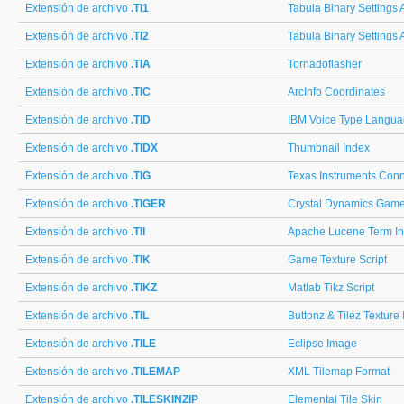
Extensión de archivo
.TI1
Tabula Binary Settings A
Extensión de archivo
.TI2
Tabula Binary Settings A
Extensión de archivo
.TIA
Tornadoflasher
Extensión de archivo
.TIC
ArcInfo Coordinates
Extensión de archivo
.TID
IBM Voice Type Langua
Extensión de archivo
.TIDX
Thumbnail Index
Extensión de archivo
.TIG
Texas Instruments Con
Extensión de archivo
.TIGER
Crystal Dynamics Game
Extensión de archivo
.TII
Apache Lucene Term In
Extensión de archivo
.TIK
Game Texture Script
Extensión de archivo
.TIKZ
Matlab Tikz Script
Extensión de archivo
.TIL
Buttonz & Tilez Textur
Extensión de archivo
.TILE
Eclipse Image
Extensión de archivo
.TILEMAP
XML Tilemap Format
Extensión de archivo
.TILESKINZIP
Elemental Tile Skin