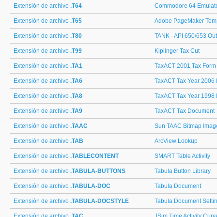
Extensión de archivo
.T64
Commodore 64 Emulato
Extensión de archivo
.T65
Adobe PageMaker Tem
Extensión de archivo
.T80
TANK - API 650/653 Ou
Extensión de archivo
.T99
Kiplinger Tax Cut
Extensión de archivo
.TA1
TaxACT 2001 Tax Form
Extensión de archivo
.TA6
TaxACT Tax Year 2006
Extensión de archivo
.TA8
TaxACT Tax Year 1998
Extensión de archivo
.TA9
TaxACT Tax Document
Extensión de archivo
.TAAC
Sun TAAC Bitmap Imag
Extensión de archivo
.TAB
ArcView Lookup
Extensión de archivo
.TABLECONTENT
SMART Table Activity
Extensión de archivo
.TABULA-BUTTONS
Tabula Button Library
Extensión de archivo
.TABULA-DOC
Tabula Document
Extensión de archivo
.TABULA-DOCSTYLE
Tabula Document Setti
Extensión de archivo
.TAC
JSim Time Activity Curv