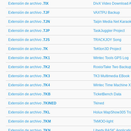
Extensión de archivo
.TIX
DivX Video Download Ac
Extensión de archivo
.TJF
VAXTPU Backup
Extensión de archivo
.TJN
Taijin Media Net Karao
Extensión de archivo
.TJP
TaskJuggler Project
Extensión de archivo
.TJS
TRACKJOY Song
Extensión de archivo
.TK
TeKton3D Project
Extensión de archivo
.TK1
Wintec Tools GPS Log
Extensión de archivo
.TK2
Roxio/Take Two Backu
Extensión de archivo
.TK3
TK3 Multimedia EBook
Extensión de archivo
.TK4
Wintec Time Machine X
Extensión de archivo
.TKB
TicketBench Data
Extensión de archivo
.TKINED
Tkined
Extensión de archivo
.TKL
Holux MapShow305 Tr
Extensión de archivo
.TKM
TkMOO-light
Extensión de archivo
.TKN
Liberty BASIC Applicatio