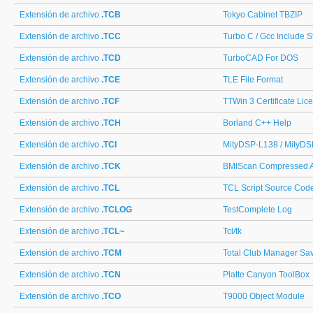
Extensión de archivo
.TCB
Tokyo Cabinet TBZIP
Extensión de archivo
.TCC
Turbo C / Gcc Include S
Extensión de archivo
.TCD
TurboCAD For DOS
Extensión de archivo
.TCE
TLE File Format
Extensión de archivo
.TCF
TTWin 3 Certificate Lic
Extensión de archivo
.TCH
Borland C++ Help
Extensión de archivo
.TCI
MityDSP-L138 / MityD
Extensión de archivo
.TCK
BMIScan Compressed A
Extensión de archivo
.TCL
TCL Script Source Cod
Extensión de archivo
.TCLOG
TestComplete Log
Extensión de archivo
.TCL~
Tcl/tk
Extensión de archivo
.TCM
Total Club Manager S
Extensión de archivo
.TCN
Platte Canyon ToolBox
Extensión de archivo
.TCO
T9000 Object Module