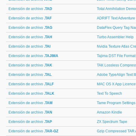
Extensión de archivo
.TAD
Total Annihilation De
Extensión de archivo
.TAF
ADRIFT Text Adventure
Extensión de archivo
.TAG
DataFlex Query Tag N
Extensión de archivo
.TAH
Turbo Assembler Help
Extensión de archivo
.TAI
Nvidia Texture Atlas Cr
Extensión de archivo
.TAJIMA
Tajima DST File Format
Extensión de archivo
.TAK
TAK Lossless Compres
Extensión de archivo
.TAL
Adobe TypeAlign Text Ill
Extensión de archivo
.TALF
MAC OS X App Licence
Extensión de archivo
.TALK
Text To Speech
Extensión de archivo
.TAM
Tame Program Settings
Extensión de archivo
.TAN
Amazon Kindle
Extensión de archivo
.TAP
ZX Spectrum Tape
Extensión de archivo
.TAR-GZ
Gzip Compressed TAR 