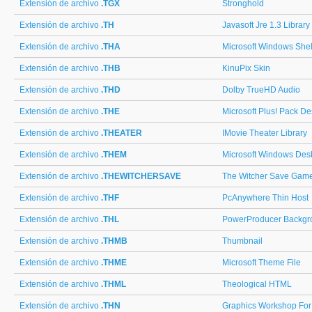
Extensión de archivo
.TGX
Stronghold
Extensión de archivo
.TH
Javasoft Jre 1.3 Library
Extensión de archivo
.THA
Microsoft Windows Sh
Extensión de archivo
.THB
KinuPix Skin
Extensión de archivo
.THD
Dolby TrueHD Audio
Extensión de archivo
.THE
Microsoft Plus! Pack D
Extensión de archivo
.THEATER
IMovie Theater Library
Extensión de archivo
.THEM
Microsoft Windows De
Extensión de archivo
.THEWITCHERSAVE
The Witcher Save Gam
Extensión de archivo
.THF
PcAnywhere Thin Host
Extensión de archivo
.THL
PowerProducer Backgr
Extensión de archivo
.THMB
Thumbnail
Extensión de archivo
.THME
Microsoft Theme File
Extensión de archivo
.THML
Theological HTML
Extensión de archivo
.THN
Graphics Workshop Fo