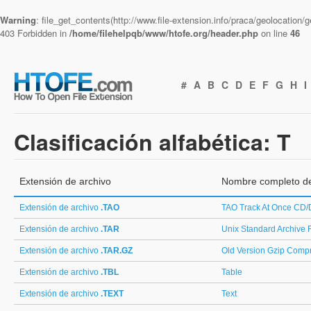
Warning
: file_get_contents(http://www.file-extension.info/praca/geolocation
403 Forbidden in
/home/filehelpqb/www/htofe.org/header.php
on line
46
#
A
B
C
D
E
F
G
H
I
Clasificación alfabética: T
Extensión de archivo
Nombre completo de
Extensión de archivo
.TAO
TAO Track At Once CD
Extensión de archivo
.TAR
Unix Standard Archive 
Extensión de archivo
.TAR.GZ
Old Version Gzip Comp
Extensión de archivo
.TBL
Table
Extensión de archivo
.TEXT
Text