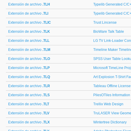
Extensión de archivo
.TLH
Typelib Generated C/C
Extensión de archivo
.TLI
Typelib Generated C/C+
Extensión de archivo
.TLIC
Trust Lincense
Extensión de archivo
.TLK
BioWare Talk Table
Extensión de archivo
.TLL
LG TV Link-Loader Conf
Extensión de archivo
.TLM
Timeline Maker Timelin
Extensión de archivo
.TLO
SPSS User Table Look
Extensión de archivo
.TLP
Microsoft TimeLine Proj
Extensión de archivo
.TLQ
Art Explosion T-Shirt F
Extensión de archivo
.TLR
Tableau Offline License
Extensión de archivo
.TLS
PilesOTiles Information
Extensión de archivo
.TLT
Trellix Web Design
Extensión de archivo
.TLV
TruLASER View Geomet
Extensión de archivo
.TLX
Wintertree Dictionary