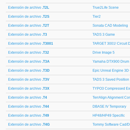
Extensión de archivo
.T2L
True2Life Scene
Extensión de archivo
.T2S
Tier2
Extensión de archivo
.T2T
Sonata CAD Modeling
Extensión de archivo
.T3
TADS 3 Game
Extensión de archivo
.T3001
TARGET 3001! Circuit D
Extensión de archivo
.T32
Drive Image 5
Extensión de archivo
.T3A
Yamaha DTX900 Drum 
Extensión de archivo
.T3D
Epic Unreal Engine 3D 
Extensión de archivo
.T3V
TADS 3 Saved Position
Extensión de archivo
.T3X
TYPO3 Compressed Ex
Extensión de archivo
.T4
TerrAlign Alignment Con
Extensión de archivo
.T44
DBASE IV Temporary
Extensión de archivo
.T49
HP48/HP49 Specific
Extensión de archivo
.T4G
Tommy Software Cad/D