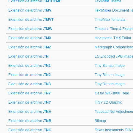
Extensión de archivo
.TMTHEME
TextMate Theme
Extensión de archivo
.TMV
TextMaker Document T
Extensión de archivo
.TMVT
TimeMap Template
Extensión de archivo
.TMW
Timeless Time & Expens
Extensión de archivo
.TMX
Heartsome TMX Editor
Extensión de archivo
.TMZ
Medigraph Compresse
Extensión de archivo
.TN
LG Encoded JPG Imag
Extensión de archivo
.TN1
Tiny Bitmap Image
Extensión de archivo
.TN2
Tiny Bitmap Image
Extensión de archivo
.TN3
Tiny Bitmap Image
Extensión de archivo
.TN7
Casio WK-3000 Tone
Extensión de archivo
.TN?
TiNY 2D Graphic
Extensión de archivo
.TNA
Topocad Net Adjustmen
Extensión de archivo
.TNB
Bitmap
Extensión de archivo
.TNC
Texas Instruments TI-