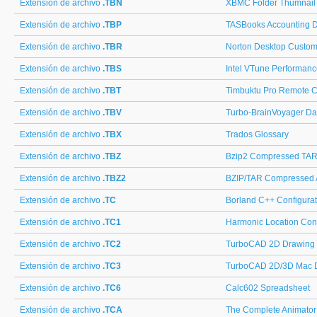
Extensión de archivo
.TBN
XBMC Folder Thumnail
Extensión de archivo
.TBP
TASBooks Accounting 
Extensión de archivo
.TBR
Norton Desktop Custom
Extensión de archivo
.TBS
Intel VTune Performanc
Extensión de archivo
.TBT
Timbuktu Pro Remote Co
Extensión de archivo
.TBV
Turbo-BrainVoyager Da
Extensión de archivo
.TBX
Trados Glossary
Extensión de archivo
.TBZ
Bzip2 Compressed TAR
Extensión de archivo
.TBZ2
BZIP/TAR Compressed 
Extensión de archivo
.TC
Borland C++ Configurat
Extensión de archivo
.TC1
Harmonic Location Con
Extensión de archivo
.TC2
TurboCAD 2D Drawing
Extensión de archivo
.TC3
TurboCAD 2D/3D Mac 
Extensión de archivo
.TC6
Calc602 Spreadsheet
Extensión de archivo
.TCA
The Complete Animator