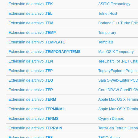
Extensión de archivo
.TEK
ASITIC Technology
Extensión de archivo
.TEL
Telnet Host
Extensión de archivo
.TEM
Borland C++ Turbo Edit
Extensión de archivo
.TEMP
Temporary
Extensión de archivo
.TEMPLATE
Template
Extensión de archivo
.TEMPORARYITEMS
Mac OS X Temporary
Extensión de archivo
.TEN
TeeChart For .NET Char
Extensión de archivo
.TEP
TopiaryExplorer Project
Extensión de archivo
.TEQ
Saia S-Web-Editor PC
Extensión de archivo
.TER
CorelDRAW CorelFLOW L
Extensión de archivo
.TERM
Apple Mac OS X Termin
Extensión de archivo
.TERMINAL
Apple Mac OS X Termina
Extensión de archivo
.TERMS
Cygwin Demos
Extensión de archivo
.TERRAIN
TerraGen Terrain Graph
Extensión de archivo
.TES
TECO Macro