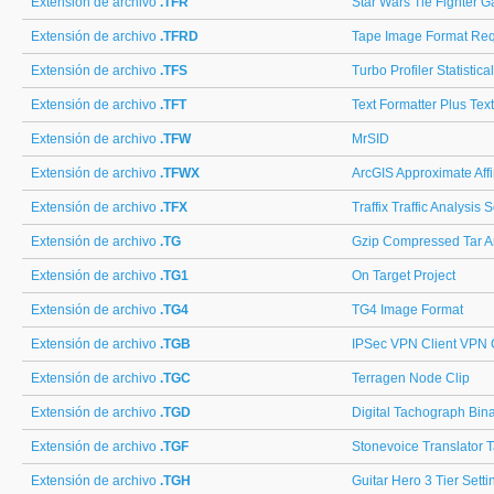
Extensión de archivo
.TFR
Star Wars Tie Fighter G
Extensión de archivo
.TFRD
Tape Image Format Re
Extensión de archivo
.TFS
Turbo Profiler Statistica
Extensión de archivo
.TFT
Text Formatter Plus Text
Extensión de archivo
.TFW
MrSID
Extensión de archivo
.TFWX
ArcGIS Approximate Aff
Extensión de archivo
.TFX
Traffix Traffic Analysis 
Extensión de archivo
.TG
Gzip Compressed Tar A
Extensión de archivo
.TG1
On Target Project
Extensión de archivo
.TG4
TG4 Image Format
Extensión de archivo
.TGB
IPSec VPN Client VPN 
Extensión de archivo
.TGC
Terragen Node Clip
Extensión de archivo
.TGD
Digital Tachograph Bin
Extensión de archivo
.TGF
Stonevoice Translator 
Extensión de archivo
.TGH
Guitar Hero 3 Tier Setti