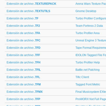
Extensión de archivo
.TEXTUREPACK
Arena Wars Texture Pa
Extensión de archivo
.TEXTUTILS
Gnome Desktop
Extensión de archivo
.TF
Turbo Profiler Configur
Extensión de archivo
.TF2
Team Fortress 2 Data
Extensión de archivo
.TFA
Turbo Profiler Area
Extensión de archivo
.TFC
Unreal Engine 3 Textu
Extensión de archivo
.TFD
Tape Format Requirem
Extensión de archivo
.TFF
IDOLON Tagged File F
Extensión de archivo
.TFH
Turbo Profiler Help
Extensión de archivo
.TFIL
Battle.net Patching
Extensión de archivo
.TFL
Tific Client
Extensión de archivo
.TFM
Tagged Font Metric
Extensión de archivo
.TFMX
Final Musicsystem EXt
Extensión de archivo
.TFP
ProWORX Nxt Full Pag