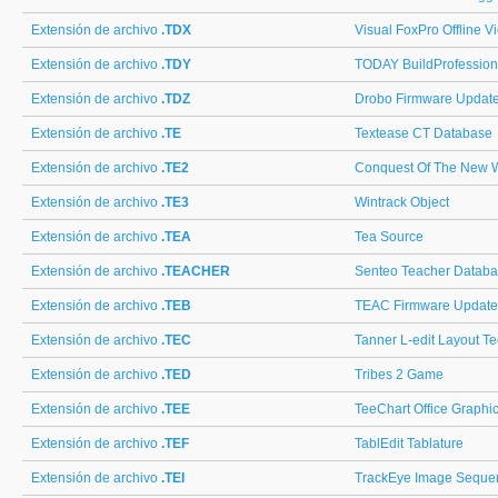
Extensión de archivo
.TDX
Visual FoxPro Offline V
Extensión de archivo
.TDY
TODAY BuildProfessiona
Extensión de archivo
.TDZ
Drobo Firmware Updat
Extensión de archivo
.TE
Textease CT Database
Extensión de archivo
.TE2
Conquest Of The New 
Extensión de archivo
.TE3
Wintrack Object
Extensión de archivo
.TEA
Tea Source
Extensión de archivo
.TEACHER
Senteo Teacher Datab
Extensión de archivo
.TEB
TEAC Firmware Update
Extensión de archivo
.TEC
Tanner L-edit Layout T
Extensión de archivo
.TED
Tribes 2 Game
Extensión de archivo
.TEE
TeeChart Office Graphi
Extensión de archivo
.TEF
TablEdit Tablature
Extensión de archivo
.TEI
TrackEye Image Seque