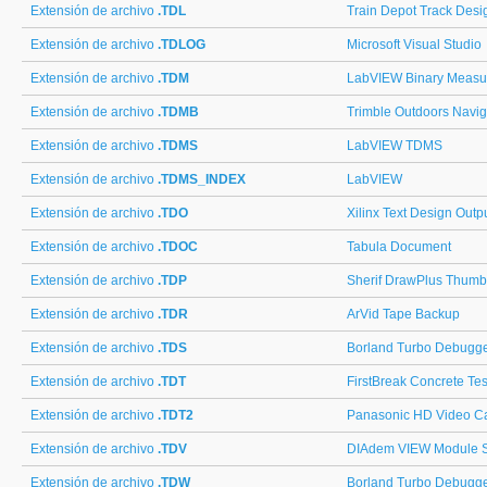
Extensión de archivo
.TDL
Train Depot Track Desi
Extensión de archivo
.TDLOG
Microsoft Visual Studio
Extensión de archivo
.TDM
LabVIEW Binary Measu
Extensión de archivo
.TDMB
Trimble Outdoors Navi
Extensión de archivo
.TDMS
LabVIEW TDMS
Extensión de archivo
.TDMS_INDEX
LabVIEW
Extensión de archivo
.TDO
Xilinx Text Design Outp
Extensión de archivo
.TDOC
Tabula Document
Extensión de archivo
.TDP
Sherif DrawPlus Thumb
Extensión de archivo
.TDR
ArVid Tape Backup
Extensión de archivo
.TDS
Borland Turbo Debugge
Extensión de archivo
.TDT
FirstBreak Concrete Tes
Extensión de archivo
.TDT2
Panasonic HD Video C
Extensión de archivo
.TDV
DIAdem VIEW Module Se
Extensión de archivo
.TDW
Borland Turbo Debugge