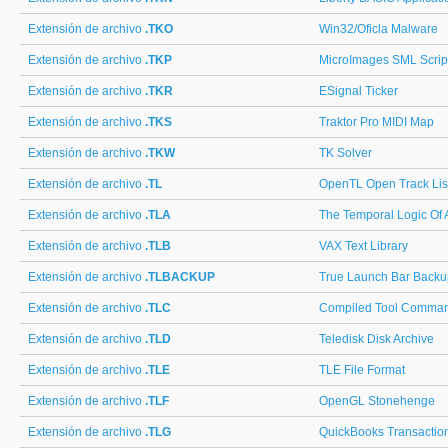
Extensión de archivo
.TKO
Win32/Oficla Malware
Extensión de archivo
.TKP
MicroImages SML Script
Extensión de archivo
.TKR
ESignal Ticker
Extensión de archivo
.TKS
Traktor Pro MIDI Map
Extensión de archivo
.TKW
TK Solver
Extensión de archivo
.TL
OpenTL Open Track Lis
Extensión de archivo
.TLA
The Temporal Logic Of 
Extensión de archivo
.TLB
VAX Text Library
Extensión de archivo
.TLBACKUP
True Launch Bar Backu
Extensión de archivo
.TLC
Compiled Tool Comma
Extensión de archivo
.TLD
Teledisk Disk Archive
Extensión de archivo
.TLE
TLE File Format
Extensión de archivo
.TLF
OpenGL Stonehenge
Extensión de archivo
.TLG
QuickBooks Transactio