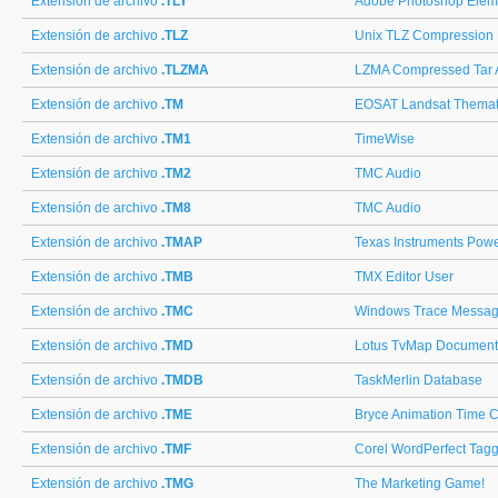
Extensión de archivo
.TLY
Adobe Photoshop Elem
Extensión de archivo
.TLZ
Unix TLZ Compression
Extensión de archivo
.TLZMA
LZMA Compressed Tar 
Extensión de archivo
.TM
EOSAT Landsat Themat
Extensión de archivo
.TM1
TimeWise
Extensión de archivo
.TM2
TMC Audio
Extensión de archivo
.TM8
TMC Audio
Extensión de archivo
.TMAP
Texas Instruments Pow
Extensión de archivo
.TMB
TMX Editor User
Extensión de archivo
.TMC
Windows Trace Messag
Extensión de archivo
.TMD
Lotus TvMap Document
Extensión de archivo
.TMDB
TaskMerlin Database
Extensión de archivo
.TME
Bryce Animation Time 
Extensión de archivo
.TMF
Corel WordPerfect Tagg
Extensión de archivo
.TMG
The Marketing Game!