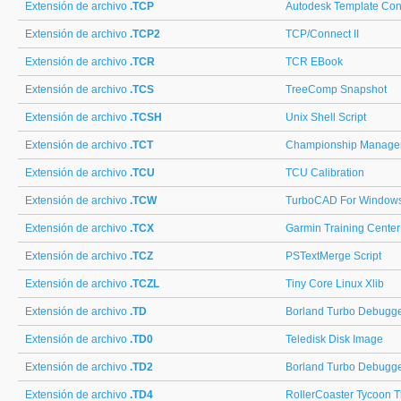
Extensión de archivo
.TCP
Autodesk Template Cont
Extensión de archivo
.TCP2
TCP/Connect II
Extensión de archivo
.TCR
TCR EBook
Extensión de archivo
.TCS
TreeComp Snapshot
Extensión de archivo
.TCSH
Unix Shell Script
Extensión de archivo
.TCT
Championship Manage
Extensión de archivo
.TCU
TCU Calibration
Extensión de archivo
.TCW
TurboCAD For Window
Extensión de archivo
.TCX
Garmin Training Cente
Extensión de archivo
.TCZ
PSTextMerge Script
Extensión de archivo
.TCZL
Tiny Core Linux Xlib
Extensión de archivo
.TD
Borland Turbo Debugge
Extensión de archivo
.TD0
Teledisk Disk Image
Extensión de archivo
.TD2
Borland Turbo Debugge
Extensión de archivo
.TD4
RollerCoaster Tycoon T