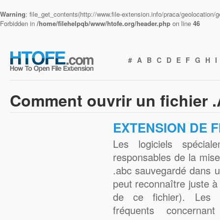
Warning
: file_get_contents(http://www.file-extension.info/praca/geolocation
Forbidden in
/home/filehelpqb/www/htofe.org/header.php
on line
46
#
A
B
C
D
E
F
G
H
I
Comment ouvrir un fichier 
EXTENSION DE F
Les logiciels spécial
responsables de la mise
.abc sauvegardé dans un
peut reconnaître juste à
de ce fichier). Les 
fréquents concernant