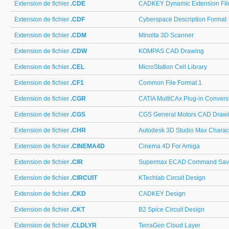
Extension de fichier
.CDE
CADKEY Dynamic Extension Fil
Extension de fichier
.CDF
Cyberspace Description Format
Extension de fichier
.CDM
Minolta 3D Scanner
Extension de fichier
.CDW
KOMPAS CAD Drawing
Extension de fichier
.CEL
MicroStation Cell Library
Extension de fichier
.CF1
Common File Format 1
Extension de fichier
.CGR
CATIA MultiCAx Plug-in Convers
Extension de fichier
.CGS
CGS General Motors CAD Draw
Extension de fichier
.CHR
Autodesk 3D Studio Max Charac
Extension de fichier
.CINEMA4D
Cinema 4D For Amiga
Extension de fichier
.CIR
Supermax ECAD Command Sav
Extension de fichier
.CIRCUIT
KTechlab Circuit Design
Extension de fichier
.CKD
CADKEY Design
Extension de fichier
.CKT
B2 Spice Circuit Design
Extension de fichier
.CLDLYR
TerraGen Cloud Layer