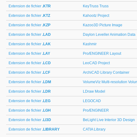
Extension de fichier
.KTR
KeyTruss Truss
Extension de fichier
.KTZ
Kahootz Project
Extension de fichier
.KZP
Kazoo3D Picture Image
Extension de fichier
.LAD
Daylon Leveller Animation Data
Extension de fichier
.LAK
Kashmir
Extension de fichier
.LAY
Pro/ENGINEER Layout
Extension de fichier
.LCD
LeoCAD Project
Extension de fichier
.LCF
ArchiCAD Library Container
Extension de fichier
.LDM
VolumeViz Multi-resolution Vol
Extension de fichier
.LDR
LDraw Model
Extension de fichier
.LEG
LEGOCAD
Extension de fichier
.LGH
Pro/ENGINEER
Extension de fichier
.LI3D
BeLight Live Interior 3D Design
Extension de fichier
.LIBRARY
CATIA Library