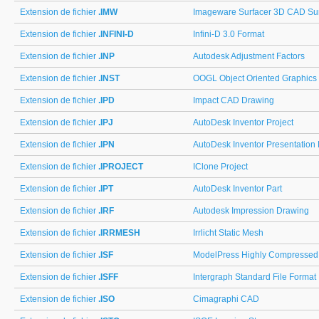
Extension de fichier
.IMW
Imageware Surfacer 3D CAD Su
Extension de fichier
.INFINI-D
Infini-D 3.0 Format
Extension de fichier
.INP
Autodesk Adjustment Factors
Extension de fichier
.INST
OOGL Object Oriented Graphics 
Extension de fichier
.IPD
Impact CAD Drawing
Extension de fichier
.IPJ
AutoDesk Inventor Project
Extension de fichier
.IPN
AutoDesk Inventor Presentation 
Extension de fichier
.IPROJECT
IClone Project
Extension de fichier
.IPT
AutoDesk Inventor Part
Extension de fichier
.IRF
Autodesk Impression Drawing
Extension de fichier
.IRRMESH
Irrlicht Static Mesh
Extension de fichier
.ISF
ModelPress Highly Compresse
Extension de fichier
.ISFF
Intergraph Standard File Format
Extension de fichier
.ISO
Cimagraphi CAD