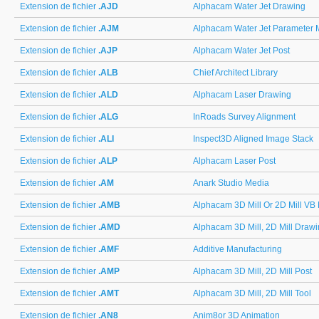
Extension de fichier
.AJD
Alphacam Water Jet Drawing
Extension de fichier
.AJM
Alphacam Water Jet Parameter 
Extension de fichier
.AJP
Alphacam Water Jet Post
Extension de fichier
.ALB
Chief Architect Library
Extension de fichier
.ALD
Alphacam Laser Drawing
Extension de fichier
.ALG
InRoads Survey Alignment
Extension de fichier
.ALI
Inspect3D Aligned Image Stack
Extension de fichier
.ALP
Alphacam Laser Post
Extension de fichier
.AM
Anark Studio Media
Extension de fichier
.AMB
Alphacam 3D Mill Or 2D Mill VB
Extension de fichier
.AMD
Alphacam 3D Mill, 2D Mill Draw
Extension de fichier
.AMF
Additive Manufacturing
Extension de fichier
.AMP
Alphacam 3D Mill, 2D Mill Post
Extension de fichier
.AMT
Alphacam 3D Mill, 2D Mill Tool
Extension de fichier
.AN8
Anim8or 3D Animation