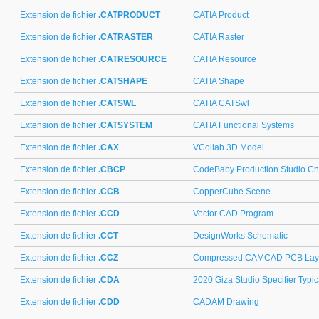
Extension de fichier
.CATPRODUCT
CATIA Product
Extension de fichier
.CATRASTER
CATIA Raster
Extension de fichier
.CATRESOURCE
CATIA Resource
Extension de fichier
.CATSHAPE
CATIA Shape
Extension de fichier
.CATSWL
CATIA CATSwl
Extension de fichier
.CATSYSTEM
CATIA Functional Systems
Extension de fichier
.CAX
VCollab 3D Model
Extension de fichier
.CBCP
CodeBaby Production Studio Ch
Extension de fichier
.CCB
CopperCube Scene
Extension de fichier
.CCD
Vector CAD Program
Extension de fichier
.CCT
DesignWorks Schematic
Extension de fichier
.CCZ
Compressed CAMCAD PCB Lay
Extension de fichier
.CDA
2020 Giza Studio Specifier Typic
Extension de fichier
.CDD
CADAM Drawing