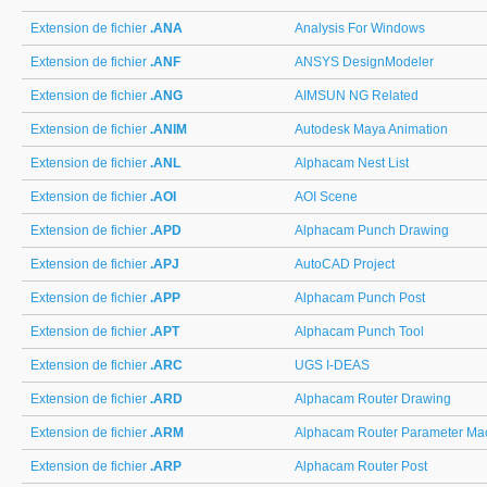
Extension de fichier
.ANA
Analysis For Windows
Extension de fichier
.ANF
ANSYS DesignModeler
Extension de fichier
.ANG
AIMSUN NG Related
Extension de fichier
.ANIM
Autodesk Maya Animation
Extension de fichier
.ANL
Alphacam Nest List
Extension de fichier
.AOI
AOI Scene
Extension de fichier
.APD
Alphacam Punch Drawing
Extension de fichier
.APJ
AutoCAD Project
Extension de fichier
.APP
Alphacam Punch Post
Extension de fichier
.APT
Alphacam Punch Tool
Extension de fichier
.ARC
UGS I-DEAS
Extension de fichier
.ARD
Alphacam Router Drawing
Extension de fichier
.ARM
Alphacam Router Parameter Ma
Extension de fichier
.ARP
Alphacam Router Post