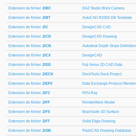
Extension de fichier
.DBC
DAZ Studio Brick Camera
Extension de fichier
.DBT
AutoCAD R2000 DB Template
Extension de fichier
.DC
DesignCAD CAD
Extension de fichier
.DCD
DesignCAD Drawing
Extension de fichier
.DCN
Autodesk Depth Slope Definition
Extension de fichier
.DCX
DesignCAD
Extension de fichier
.DDD
Fuji Xerox 2D CAD Data
Extension de fichier
.DECK
DeckTools Deck Project
Extension de fichier
.DEP2
Data Exchange Protocol Membe
Extension de fichier
.DF3
POV-Ray
Extension de fichier
.DFF
RenderWare Model
Extension de fichier
.DFS
BrainSuite 3D Surface
Extension de fichier
.DFT
Solid Edge Drawing
Extension de fichier
.DGB
FlashCAD Drawing Database