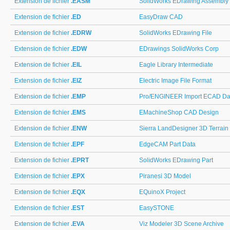
Extension de fichier
.EASM
SolidWorks EDrawing Assembly
Extension de fichier
.ED
EasyDraw CAD
Extension de fichier
.EDRW
SolidWorks EDrawing File
Extension de fichier
.EDW
EDrawings SolidWorks Corp
Extension de fichier
.EIL
Eagle Library Intermediate
Extension de fichier
.EIZ
Electric Image File Format
Extension de fichier
.EMP
Pro/ENGINEER Import ECAD Da
Extension de fichier
.EMS
EMachineShop CAD Design
Extension de fichier
.ENW
Sierra LandDesigner 3D Terrain
Extension de fichier
.EPF
EdgeCAM Part Data
Extension de fichier
.EPRT
SolidWorks EDrawing Part
Extension de fichier
.EPX
Piranesi 3D Model
Extension de fichier
.EQX
EQuinoX Project
Extension de fichier
.EST
EasySTONE
Extension de fichier
.EVA
Viz Modeler 3D Scene Archive