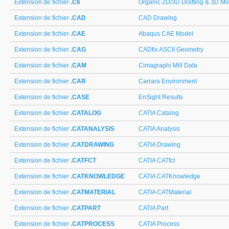
Extension de fichier
.C6
Organic 2D/3D Drafting & 3D Mo
Extension de fichier
.CAD
CAD Drawing
Extension de fichier
.CAE
Abaqus CAE Model
Extension de fichier
.CAG
CADfix ASCII Geometry
Extension de fichier
.CAM
Cimagraphi Mill Data
Extension de fichier
.CAR
Carrara Environment
Extension de fichier
.CASE
EnSight Results
Extension de fichier
.CATALOG
CATIA Catalog
Extension de fichier
.CATANALYSIS
CATIA Analysis
Extension de fichier
.CATDRAWING
CATIA Drawing
Extension de fichier
.CATFCT
CATIA CATfct
Extension de fichier
.CATKNOWLEDGE
CATIA CATKnowledge
Extension de fichier
.CATMATERIAL
CATIA CATMaterial
Extension de fichier
.CATPART
CATIA Part
Extension de fichier
.CATPROCESS
CATIA Process