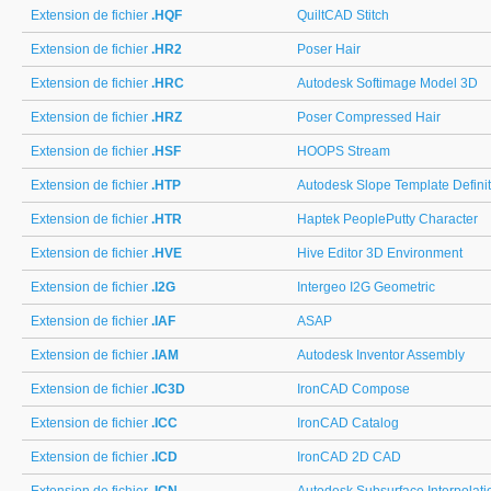
Extension de fichier
.HQF
QuiltCAD Stitch
Extension de fichier
.HR2
Poser Hair
Extension de fichier
.HRC
Autodesk Softimage Model 3D
Extension de fichier
.HRZ
Poser Compressed Hair
Extension de fichier
.HSF
HOOPS Stream
Extension de fichier
.HTP
Autodesk Slope Template Definit
Extension de fichier
.HTR
Haptek PeoplePutty Character
Extension de fichier
.HVE
Hive Editor 3D Environment
Extension de fichier
.I2G
Intergeo I2G Geometric
Extension de fichier
.IAF
ASAP
Extension de fichier
.IAM
Autodesk Inventor Assembly
Extension de fichier
.IC3D
IronCAD Compose
Extension de fichier
.ICC
IronCAD Catalog
Extension de fichier
.ICD
IronCAD 2D CAD