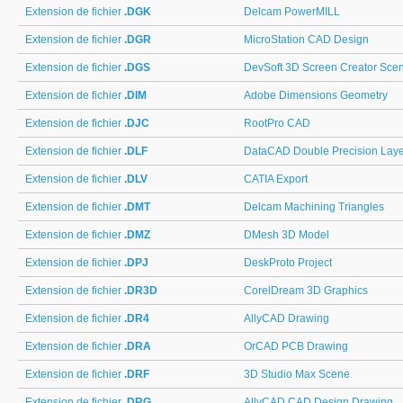
Extension de fichier
.DGK
Delcam PowerMILL
Extension de fichier
.DGR
MicroStation CAD Design
Extension de fichier
.DGS
DevSoft 3D Screen Creator Sce
Extension de fichier
.DIM
Adobe Dimensions Geometry
Extension de fichier
.DJC
RootPro CAD
Extension de fichier
.DLF
DataCAD Double Precision Laye
Extension de fichier
.DLV
CATIA Export
Extension de fichier
.DMT
Delcam Machining Triangles
Extension de fichier
.DMZ
DMesh 3D Model
Extension de fichier
.DPJ
DeskProto Project
Extension de fichier
.DR3D
CorelDream 3D Graphics
Extension de fichier
.DR4
AllyCAD Drawing
Extension de fichier
.DRA
OrCAD PCB Drawing
Extension de fichier
.DRF
3D Studio Max Scene
Extension de fichier
.DRG
AllyCAD CAD Design Drawing