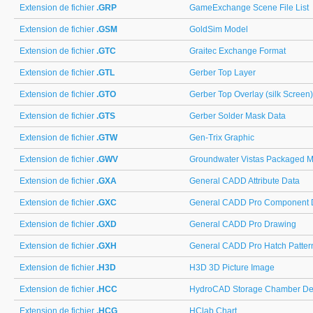
Extension de fichier
.GRP
GameExchange Scene File List
Extension de fichier
.GSM
GoldSim Model
Extension de fichier
.GTC
Graitec Exchange Format
Extension de fichier
.GTL
Gerber Top Layer
Extension de fichier
.GTO
Gerber Top Overlay (silk Screen)
Extension de fichier
.GTS
Gerber Solder Mask Data
Extension de fichier
.GTW
Gen-Trix Graphic
Extension de fichier
.GWV
Groundwater Vistas Packaged 
Extension de fichier
.GXA
General CADD Attribute Data
Extension de fichier
.GXC
General CADD Pro Component 
Extension de fichier
.GXD
General CADD Pro Drawing
Extension de fichier
.GXH
General CADD Pro Hatch Patter
Extension de fichier
.H3D
H3D 3D Picture Image
Extension de fichier
.HCC
HydroCAD Storage Chamber Def
Extension de fichier
.HCG
HClab Chart