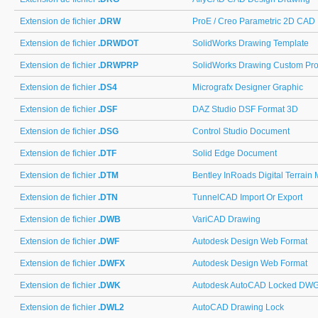
Extension de fichier
.DRW
ProE / Creo Parametric 2D CAD
Extension de fichier
.DRWDOT
SolidWorks Drawing Template
Extension de fichier
.DRWPRP
SolidWorks Drawing Custom Pro
Extension de fichier
.DS4
Micrografx Designer Graphic
Extension de fichier
.DSF
DAZ Studio DSF Format 3D
Extension de fichier
.DSG
Control Studio Document
Extension de fichier
.DTF
Solid Edge Document
Extension de fichier
.DTM
Bentley InRoads Digital Terrain
Extension de fichier
.DTN
TunnelCAD Import Or Export
Extension de fichier
.DWB
VariCAD Drawing
Extension de fichier
.DWF
Autodesk Design Web Format
Extension de fichier
.DWFX
Autodesk Design Web Format
Extension de fichier
.DWK
Autodesk AutoCAD Locked DW
Extension de fichier
.DWL2
AutoCAD Drawing Lock