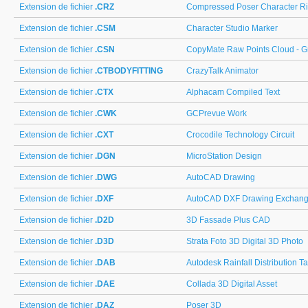
Extension de fichier
.CRZ
Compressed Poser Character R
Extension de fichier
.CSM
Character Studio Marker
Extension de fichier
.CSN
CopyMate Raw Points Cloud - Gr
Extension de fichier
.CTBODYFITTING
CrazyTalk Animator
Extension de fichier
.CTX
Alphacam Compiled Text
Extension de fichier
.CWK
GCPrevue Work
Extension de fichier
.CXT
Crocodile Technology Circuit
Extension de fichier
.DGN
MicroStation Design
Extension de fichier
.DWG
AutoCAD Drawing
Extension de fichier
.DXF
AutoCAD DXF Drawing Exchang
Extension de fichier
.D2D
3D Fassade Plus CAD
Extension de fichier
.D3D
Strata Foto 3D Digital 3D Photo
Extension de fichier
.DAB
Autodesk Rainfall Distribution T
Extension de fichier
.DAE
Collada 3D Digital Asset
Extension de fichier
.DAZ
Poser 3D