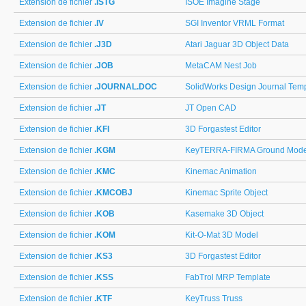
Extension de fichier
.ISTG
ISOE Imagine Stage
Extension de fichier
.IV
SGI Inventor VRML Format
Extension de fichier
.J3D
Atari Jaguar 3D Object Data
Extension de fichier
.JOB
MetaCAM Nest Job
Extension de fichier
.JOURNAL.DOC
SolidWorks Design Journal Tem
Extension de fichier
.JT
JT Open CAD
Extension de fichier
.KFI
3D Forgastest Editor
Extension de fichier
.KGM
KeyTERRA-FIRMA Ground Mode
Extension de fichier
.KMC
Kinemac Animation
Extension de fichier
.KMCOBJ
Kinemac Sprite Object
Extension de fichier
.KOB
Kasemake 3D Object
Extension de fichier
.KOM
Kit-O-Mat 3D Model
Extension de fichier
.KS3
3D Forgastest Editor
Extension de fichier
.KSS
FabTrol MRP Template
Extension de fichier
.KTF
KeyTruss Truss