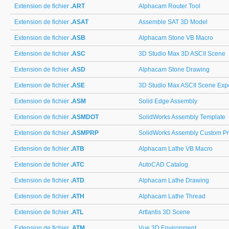
Extension de fichier
.ART
Alphacam Router Tool
Extension de fichier
.ASAT
Assemble SAT 3D Model
Extension de fichier
.ASB
Alphacam Stone VB Macro
Extension de fichier
.ASC
3D Studio Max 3D ASCII Scene
Extension de fichier
.ASD
Alphacam Stone Drawing
Extension de fichier
.ASE
3D Studio Max ASCII Scene Exp
Extension de fichier
.ASM
Solid Edge Assembly
Extension de fichier
.ASMDOT
SolidWorks Assembly Template
Extension de fichier
.ASMPRP
SolidWorks Assembly Custom Pr
Extension de fichier
.ATB
Alphacam Lathe VB Macro
Extension de fichier
.ATC
AutoCAD Catalog
Extension de fichier
.ATD
Alphacam Lathe Drawing
Extension de fichier
.ATH
Alphacam Lathe Thread
Extension de fichier
.ATL
Artlantis 3D Scene
Extension de fichier
.ATM
Vue 3D Environment