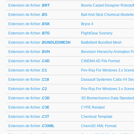
Extension de fichier
.BRT
Booria Carpet Designer Robotuft
Extension de fichier
.BS
Ball And Stick Chemical Modelle
Extension de fichier
.BSK
Bryce 4
Extension de fichier
.BTG
FlightGear Scenery
Extension de fichier
.BUNDLEDMESH
Battlefield Bundled Mesh
Extension de fichier
.BVH
Biovision Hierarchy Animation Fi
Extension de fichier
.C4D
CINEMA 4D File Format
Extension de fichier
.C1
Pov-Ray For Windows 3.x Scene
Extension de fichier
.C18
Dassault Systemes Catia V4 Seq
Extension de fichier
.C2
Pov-Ray For Windows 3.x Scene
Extension de fichier
.C3D
3D Biomechanics Data Standar
Extension de fichier
.C3E
CYPE Related
Extension de fichier
.C3T
Chemical Template
Extension de fichier
.C3XML
Chem3D XML Format