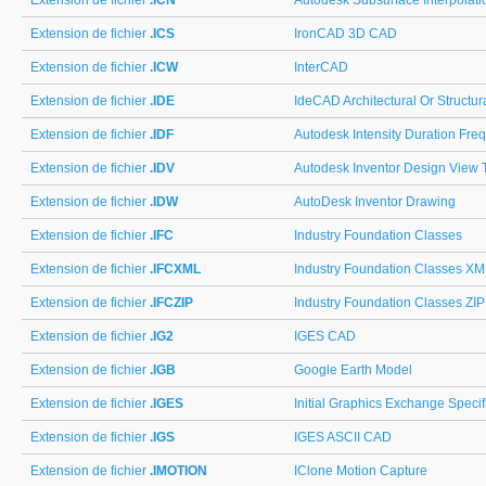
Extension de fichier
.ICN
Autodesk Subsurface Interpolati
Extension de fichier
.ICS
IronCAD 3D CAD
Extension de fichier
.ICW
InterCAD
Extension de fichier
.IDE
IdeCAD Architectural Or Structu
Extension de fichier
.IDF
Autodesk Intensity Duration Fre
Extension de fichier
.IDV
Autodesk Inventor Design View 
Extension de fichier
.IDW
AutoDesk Inventor Drawing
Extension de fichier
.IFC
Industry Foundation Classes
Extension de fichier
.IFCXML
Industry Foundation Classes X
Extension de fichier
.IFCZIP
Industry Foundation Classes ZIP
Extension de fichier
.IG2
IGES CAD
Extension de fichier
.IGB
Google Earth Model
Extension de fichier
.IGES
Initial Graphics Exchange Specif
Extension de fichier
.IGS
IGES ASCII CAD
Extension de fichier
.IMOTION
IClone Motion Capture