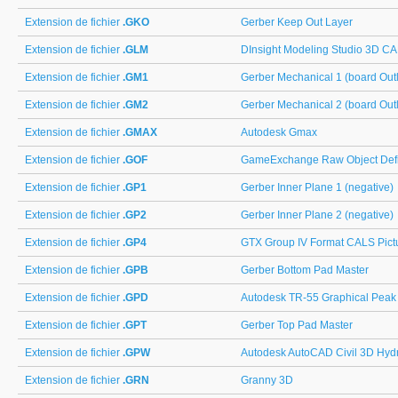
Extension de fichier
.GKO
Gerber Keep Out Layer
Extension de fichier
.GLM
DInsight Modeling Studio 3D C
Extension de fichier
.GM1
Gerber Mechanical 1 (board Outl
Extension de fichier
.GM2
Gerber Mechanical 2 (board Outl
Extension de fichier
.GMAX
Autodesk Gmax
Extension de fichier
.GOF
GameExchange Raw Object Defi
Extension de fichier
.GP1
Gerber Inner Plane 1 (negative)
Extension de fichier
.GP2
Gerber Inner Plane 2 (negative)
Extension de fichier
.GP4
GTX Group IV Format CALS Pict
Extension de fichier
.GPB
Gerber Bottom Pad Master
Extension de fichier
.GPD
Autodesk TR-55 Graphical Peak
Extension de fichier
.GPT
Gerber Top Pad Master
Extension de fichier
.GPW
Autodesk AutoCAD Civil 3D Hyd
Extension de fichier
.GRN
Granny 3D