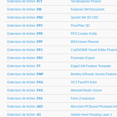
Extension de fichier
.FLY
TerraExplorer Project
Extension de fichier
.FM
FeatureCAM Document
Extension de fichier
.FNC
QuickCAM 3D CNC
Extension de fichier
.FP3
FloorPlan 3D
Extension de fichier
.FPE
FPS Creator Entity
Extension de fichier
.FPF
IKEA Home Planner
Extension de fichier
.FPJ
CryENGINE Facial Editor Project
Extension de fichier
.FRY
Fryrender Export
Extension de fichier
.FT
EdgeCAM Feature Template
Extension de fichier
.FWF
Bentley InRoads Survey Feature
Extension de fichier
.FXA
OC3 FaceFX Actor
Extension de fichier
.FXS
MessiahStudio Scene
Extension de fichier
.FZA
Form-Z Autosave
Extension de fichier
.G03
MicroSim PCBoard Photoplot Ar
Extension de fichier
.G1
Gerber Inner Routing Layer 1