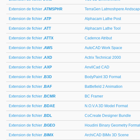
Extension de fichier
.ATMSPHR
TerraGen Latmoshpere Andscap
Extension de fichier
.ATP
Alphacam Lathe Post
Extension de fichier
.ATT
Alphacam Lathe Tool
Extension de fichier
.ATTX
Cadence Atribut
Extension de fichier
.AWS
AutoCAD Work Space
Extension de fichier
.AXD
Actrix Technical 2000
Extension de fichier
.AXP
AnvilCad CAD
Extension de fichier
.B3D
BodyPaint 3D Format
Extension de fichier
.BAF
Battlefield 2 Animation
Extension de fichier
.BCMR
BC Framer
Extension de fichier
.BDAE
N.O.V.A 3D Model Format
Extension de fichier
.BDL
CoCreate Designer Bundle
Extension de fichier
.BGEO
Houdini Binary Geometry Forma
Extension de fichier
.BIMX
ArchiCAD BIMx 3D Scene