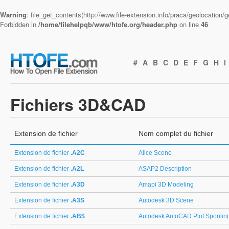
Warning
: file_get_contents(http://www.file-extension.info/praca/geolocation
Forbidden in
/home/filehelpqb/www/htofe.org/header.php
on line
46
#
A
B
C
D
E
F
G
H
I
Fichiers 3D&CAD
Extension de fichier
Nom complet du fichier
Extension de fichier
.A2C
Alice Scene
Extension de fichier
.A2L
ASAP2 Description
Extension de fichier
.A3D
Amapi 3D Modeling
Extension de fichier
.A3S
Autodesk 3D Scene
Extension de fichier
.AB$
Autodesk AutoCAD Plot Spoolin