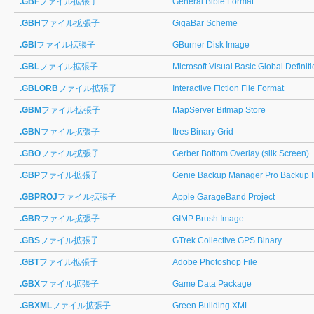
.GBF
ファイル拡張子
General Bible Format
.GBH
ファイル拡張子
GigaBar Scheme
.GBI
ファイル拡張子
GBurner Disk Image
.GBL
ファイル拡張子
Microsoft Visual Basic Global Definit
.GBLORB
ファイル拡張子
Interactive Fiction File Format
.GBM
ファイル拡張子
MapServer Bitmap Store
.GBN
ファイル拡張子
Itres Binary Grid
.GBO
ファイル拡張子
Gerber Bottom Overlay (silk Screen)
.GBP
ファイル拡張子
Genie Backup Manager Pro Backup 
.GBPROJ
ファイル拡張子
Apple GarageBand Project
.GBR
ファイル拡張子
GIMP Brush Image
.GBS
ファイル拡張子
GTrek Collective GPS Binary
.GBT
ファイル拡張子
Adobe Photoshop File
.GBX
ファイル拡張子
Game Data Package
.GBXML
ファイル拡張子
Green Building XML