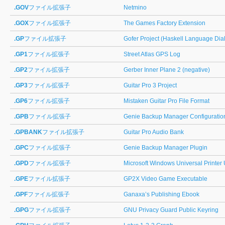
.GOV
ファイル拡張子
Netmino
.GOX
ファイル拡張子
The Games Factory Extension
.GP
ファイル拡張子
Gofer Project (Haskell Language Dial
.GP1
ファイル拡張子
Street Atlas GPS Log
.GP2
ファイル拡張子
Gerber Inner Plane 2 (negative)
.GP3
ファイル拡張子
Guitar Pro 3 Project
.GP6
ファイル拡張子
Mistaken Guitar Pro File Format
.GPB
ファイル拡張子
Genie Backup Manager Configuratio
.GPBANK
ファイル拡張子
Guitar Pro Audio Bank
.GPC
ファイル拡張子
Genie Backup Manager Plugin
.GPD
ファイル拡張子
Microsoft Windows Universal Printer 
.GPE
ファイル拡張子
GP2X Video Game Executable
.GPF
ファイル拡張子
Ganaxa’s Publishing Ebook
.GPG
ファイル拡張子
GNU Privacy Guard Public Keyring