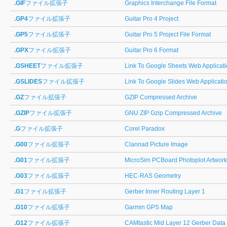
.GIF
ファイル拡張子
Graphics Interchange File Format
.GP4
ファイル拡張子
Guitar Pro 4 Project
.GP5
ファイル拡張子
Guitar Pro 5 Project File Format
.GPX
ファイル拡張子
Guitar Pro 6 Format
.GSHEET
ファイル拡張子
Link To Google Sheets Web Applica
.GSLIDES
ファイル拡張子
Link To Google Slides Web Applicati
.GZ
ファイル拡張子
GZIP Compressed Archive
.GZIP
ファイル拡張子
GNU ZIP Gzip Compressed Archive
.G
ファイル拡張子
Corel Paradox
.G00
ファイル拡張子
Clannad Picture Image
.G01
ファイル拡張子
MicroSim PCBoard Photoplot Artwork 
.G03
ファイル拡張子
HEC-RAS Geometry
.G1
ファイル拡張子
Gerber Inner Routing Layer 1
.G10
ファイル拡張子
Garmin GPS Map
.G12
ファイル拡張子
CAMtastic Mid Layer 12 Gerber Data