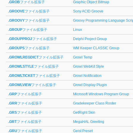
.GROB
ファイル拡張子
Graphic Object Bitmap
.GROOVE
ファイル拡張子
Sony ACID Groove
.GROOVY
ファイル拡張子
Groovy Programming Language Scri
.GROUP
ファイル拡張子
Linux
.GROUPPROJ
ファイル拡張子
Delphi Project Group
.GROUPS
ファイル拡張子
WM Keeper CLASSIC Group
.GROWLREGDICT
ファイル拡張子
Growl Temp
.GROWLSTYLE
ファイル拡張子
Growl WebKit Style
.GROWLTICKET
ファイル拡張子
Growl Notification
.GROWLVIEW
ファイル拡張子
Growl Display Plugin
.GRP
ファイル拡張子
Microsoft Windows Program Group
.GRR
ファイル拡張子
Gradekeeper Class Roster
.GRS
ファイル拡張子
GetRight Skin
.GRT
ファイル拡張子
MegaHAL Greeting
.GRU
ファイル拡張子
Geist Preset