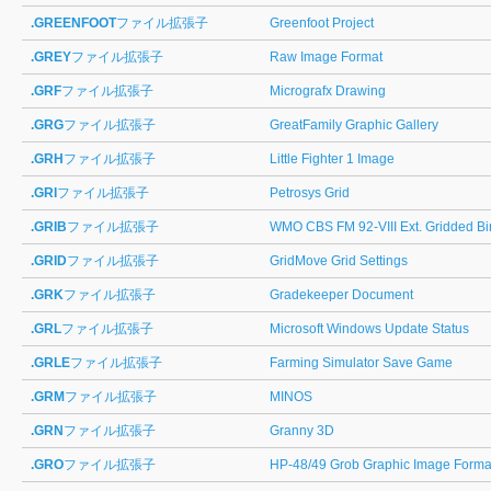
.GREENFOOT
ファイル拡張子
Greenfoot Project
.GREY
ファイル拡張子
Raw Image Format
.GRF
ファイル拡張子
Micrografx Drawing
.GRG
ファイル拡張子
GreatFamily Graphic Gallery
.GRH
ファイル拡張子
Little Fighter 1 Image
.GRI
ファイル拡張子
Petrosys Grid
.GRIB
ファイル拡張子
WMO CBS FM 92-VIII Ext. Gridded Bi
.GRID
ファイル拡張子
GridMove Grid Settings
.GRK
ファイル拡張子
Gradekeeper Document
.GRL
ファイル拡張子
Microsoft Windows Update Status
.GRLE
ファイル拡張子
Farming Simulator Save Game
.GRM
ファイル拡張子
MINOS
.GRN
ファイル拡張子
Granny 3D
.GRO
ファイル拡張子
HP-48/49 Grob Graphic Image Forma