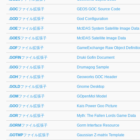
.GOC
ファイル拡張子
GEOS GOC Source Code
.GOD
ファイル拡張子
God Configuration
.GOE
ファイル拡張子
McIDAS System Satellite Image Dat
.GOES
ファイル拡張子
McIDAS Satellite Image Data
.GOF
ファイル拡張子
GameExchange Raw Object Definiti
.GOFIN
ファイル拡張子
Druki Gofin Document
.GOG
ファイル拡張子
Drumagog Sample
.GOH
ファイル拡張子
Geoworks GOC Header
.GOLD
ファイル拡張子
Gnome Desktop
.GOM
ファイル拡張子
GOpenMol Model
.GOO
ファイル拡張子
Kais Power Goo Picture
.GOR
ファイル拡張子
Myth: The Fallen Lords Game Data
.GORM
ファイル拡張子
Gorm Interface Resource
.GOTMP
ファイル拡張子
Gaussian Z-matrix Template