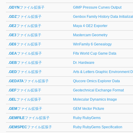
.GDYN
ファイル拡張子
GIMP Pressure Curves Output
.GDZ
ファイル拡張子
Genbox Family History Data Initializa
.GE2
ファイル拡張子
Maya 4 GE2 Exporter
.GE3
ファイル拡張子
Mastercam Geometry
.GE6
ファイル拡張子
WinFamily 6 Genealogy
.GEA
ファイル拡張子
Fifa World Cup Game Data
.GEB
ファイル拡張子
Dr. Hardware
.GED
ファイル拡張子
Arts & Letters Graphic Environment
.GEDATA
ファイル拡張子
Qlucore Omics Explorer Data
.GEF
ファイル拡張子
Geotechnical Exchange Format
.GEL
ファイル拡張子
Molecular Dynamics Image
.GEM
ファイル拡張子
GEM Vector Picture
.GEMFILE
ファイル拡張子
Ruby RubyGems
.GEMSPEC
ファイル拡張子
Ruby RubyGems Specification