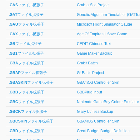
.GAS
ファイル拡張子
Grab-a-Site Project
.GAT
ファイル拡張子
Genetic Algorithm Timetabler (GATTer
.GAU
ファイル拡張子
Microsoft Flight Simulator Gauge
.GAX
ファイル拡張子
Age Of Empires II Save Game
.GB
ファイル拡張子
CEDIT Chinese Text
.GB1
ファイル拡張子
Game Maker Backup
.GBA
ファイル拡張子
GrabIt Batch
.GBAP
ファイル拡張子
GLBasic Project
.GBASKIN
ファイル拡張子
GBA4iOS Controller Skin
.GBB
ファイル拡張子
GBBPlug Input
.GBC
ファイル拡張子
Nintendo GameBoy Colour Emulato
.GBCK
ファイル拡張子
Glary Utilities Backup
.GBCSKIN
ファイル拡張子
GBA4iOS Controller Skin
.GBD
ファイル拡張子
Great Budget Budget Definition