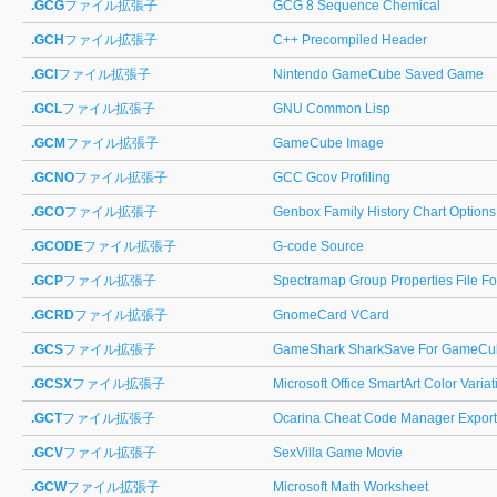
.GCG
ファイル拡張子
GCG 8 Sequence Chemical
.GCH
ファイル拡張子
C++ Precompiled Header
.GCI
ファイル拡張子
Nintendo GameCube Saved Game
.GCL
ファイル拡張子
GNU Common Lisp
.GCM
ファイル拡張子
GameCube Image
.GCNO
ファイル拡張子
GCC Gcov Profiling
.GCO
ファイル拡張子
Genbox Family History Chart Options
.GCODE
ファイル拡張子
G-code Source
.GCP
ファイル拡張子
Spectramap Group Properties File F
.GCRD
ファイル拡張子
GnomeCard VCard
.GCS
ファイル拡張子
GameShark SharkSave For GameCu
.GCSX
ファイル拡張子
Microsoft Office SmartArt Color Vari
.GCT
ファイル拡張子
Ocarina Cheat Code Manager Expor
.GCV
ファイル拡張子
SexVilla Game Movie
.GCW
ファイル拡張子
Microsoft Math Worksheet