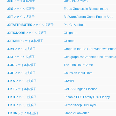
.GIR
ファイル拡張子
Gens Plus! Movie
.GIS
ファイル拡張子
Erdas Gray-scale Bitmap Image
.GIT
ファイル拡張子
BioWare Aurora Game Engine Area
.GITATTRIBUTES
ファイル拡張子
Pro Git Attribute
.GITIGNORE
ファイル拡張子
Git Ignore
.GITKEEP
ファイル拡張子
Gitkeep
.GIW
ファイル拡張子
Graph-in-the-Box For Windows Prese
.GIX
ファイル拡張子
Genigraphics Graphics Link Presenta
.GJD
ファイル拡張子
The 11th Hour Game
.GJF
ファイル拡張子
Gaussian Input Data
.GKA
ファイル拡張子
GKWIN
.GKF
ファイル拡張子
GAUSS Engine License
.GKH
ファイル拡張子
Ensoniq EPS Family Disk Floppy
.GKO
ファイル拡張子
Gerber Keep Out Layer
.GKON
ファイル拡張子
GraphicConverter