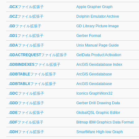
.GCX
ファイル拡張子
Apple Grapher Graph
.GCZ
ファイル拡張子
Dolphin Emulator Archive
.GD
ファイル拡張子
GD Library Picture Image
.GD1
ファイル拡張子
Gerber Format
.GDA
ファイル拡張子
Unix Manual Page Guide
.GDACTREQUEST
ファイル拡張子
GetData Product Activation
.GDBINDEXES
ファイル拡張子
ArcGIS Geodatabase Index
.GDBTABLE
ファイル拡張子
ArcGIS Geodatabase
.GDBTABLX
ファイル拡張子
ArcGIS Geodatabase
.GDC
ファイル拡張子
Iconics GraphWorx32
.GDD
ファイル拡張子
Gerber Drill Drawing Data
.GDE
ファイル拡張子
GlobalQSL Graphic Editor
.GDF
ファイル拡張子
Bitmap IBM Graphics Data Format
.GDH
ファイル拡張子
SmartWare High-low Graph