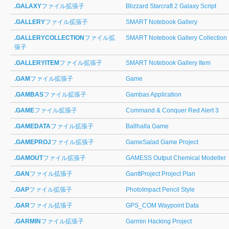
.GALAXY
ファイル拡張子
Blizzard Starcraft 2 Galaxy Script
.GALLERY
ファイル拡張子
SMART Notebook Gallery
.GALLERYCOLLECTION
ファイル拡
SMART Notebook Gallery Collection
張子
.GALLERYITEM
ファイル拡張子
SMART Notebook Gallery Item
.GAM
ファイル拡張子
Game
.GAMBAS
ファイル拡張子
Gambas Application
.GAME
ファイル拡張子
Command & Conquer Red Alert 3
.GAMEDATA
ファイル拡張子
Ballhalla Game
.GAMEPROJ
ファイル拡張子
GameSalad Game Project
.GAMOUT
ファイル拡張子
GAMESS Output Chemical Modeller
.GAN
ファイル拡張子
GanttProject Project Plan
.GAP
ファイル拡張子
PhotoImpact Pencil Style
.GAR
ファイル拡張子
GPS_COM Waypoint Data
.GARMIN
ファイル拡張子
Garmin Hacking Project