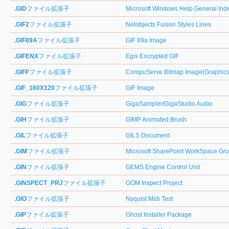
.GID
ファイル拡張子
Microsoft Windows Help General Ind
.GIF2
ファイル拡張子
Netobjects Fusion Styles Lines
.GIF89A
ファイル拡張子
GIF 89a Image
.GIFENX
ファイル拡張子
Egis Encrypted GIF
.GIFF
ファイル拡張子
CompuServe Bitmap Image(Graphics 
.GIF_160X120
ファイル拡張子
GIF Image
.GIG
ファイル拡張子
GigaSampler/GigaStudio Audio
.GIH
ファイル拡張子
GIMP Animated Brush
.GIL
ファイル拡張子
GILS Document
.GIM
ファイル拡張子
Microsoft SharePoint WorkSpace Gro
.GIN
ファイル拡張子
GEMS Engine Control Unit
.GINSPECT_PRJ
ファイル拡張子
GOM Inspect Project
.GIO
ファイル拡張子
Nyquist Midi Test
.GIP
ファイル拡張子
Ghost Installer Package