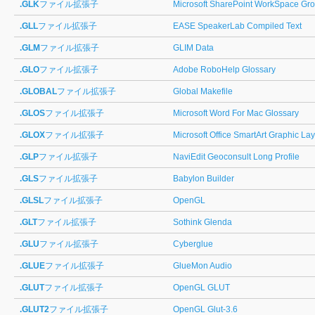
.GLK
ファイル拡張子
Microsoft SharePoint WorkSpace Gro
.GLL
ファイル拡張子
EASE SpeakerLab Compiled Text
.GLM
ファイル拡張子
GLIM Data
.GLO
ファイル拡張子
Adobe RoboHelp Glossary
.GLOBAL
ファイル拡張子
Global Makefile
.GLOS
ファイル拡張子
Microsoft Word For Mac Glossary
.GLOX
ファイル拡張子
Microsoft Office SmartArt Graphic La
.GLP
ファイル拡張子
NaviEdit Geoconsult Long Profile
.GLS
ファイル拡張子
Babylon Builder
.GLSL
ファイル拡張子
OpenGL
.GLT
ファイル拡張子
Sothink Glenda
.GLU
ファイル拡張子
Cyberglue
.GLUE
ファイル拡張子
GlueMon Audio
.GLUT
ファイル拡張子
OpenGL GLUT
.GLUT2
ファイル拡張子
OpenGL Glut-3.6