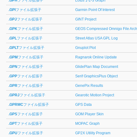
.GPH
ファイル拡張子
Lotus 1-2-3 Graph
.GPI
ファイル拡張子
Garmin Point Of Interest
.GPJ
ファイル拡張子
GINT Project
.GPK
ファイル拡張子
GEOS Compressed Omnigo File Arch
.GPL
ファイル拡張子
Street Atlas USA GPL Log
.GPLT
ファイル拡張子
Gnuplot Plot
.GPM
ファイル拡張子
Ragnarok Online Update
.GPN
ファイル拡張子
GlidePlan Map Document
.GPP
ファイル拡張子
Serif GraphicsPlus Object
.GPR
ファイル拡張子
GenePix Results
.GPRJ
ファイル拡張子
Gearotic Motion Project
.GPRMC
ファイル拡張子
GPS Data
.GPS
ファイル拡張子
GOM Player Skin
.GPT
ファイル拡張子
MOPAC Graph
.GPU
ファイル拡張子
GP2X Utility Program