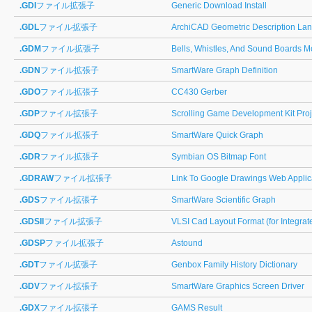
.GDI
ファイル拡張子
Generic Download Install
.GDL
ファイル拡張子
ArchiCAD Geometric Description La
.GDM
ファイル拡張子
Bells, Whistles, And Sound Boards 
.GDN
ファイル拡張子
SmartWare Graph Definition
.GDO
ファイル拡張子
CC430 Gerber
.GDP
ファイル拡張子
Scrolling Game Development Kit Proj
.GDQ
ファイル拡張子
SmartWare Quick Graph
.GDR
ファイル拡張子
Symbian OS Bitmap Font
.GDRAW
ファイル拡張子
Link To Google Drawings Web Applic
.GDS
ファイル拡張子
SmartWare Scientific Graph
.GDSII
ファイル拡張子
VLSI Cad Layout Format (for Integrate
.GDSP
ファイル拡張子
Astound
.GDT
ファイル拡張子
Genbox Family History Dictionary
.GDV
ファイル拡張子
SmartWare Graphics Screen Driver
.GDX
ファイル拡張子
GAMS Result