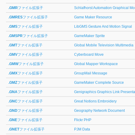
.GMR
ファイル拡張子
Schlafhorst Automation Graphical Mo
.GMRES
ファイル拡張子
Game Maker Resource
.GMS
ファイル拡張子
LibGMS Gesture And Motion Signal
.GMSPR
ファイル拡張子
GameMaker Sprite
.GMT
ファイル拡張子
Global Mobile Television Multimedia
.GMV
ファイル拡張子
Cyberboard Move
.GMW
ファイル拡張子
Global Mapper Workspace
.GMX
ファイル拡張子
GroupMail Message
.GMZ
ファイル拡張子
GameMaker Complete Source
.GNA
ファイル拡張子
Genigraphics Graphics Link Presenta
.GNC
ファイル拡張子
Great Notions Embroidery
.GND
ファイル拡張子
Geography Network Document
.GNE
ファイル拡張子
Flickr PHP
.GNET
ファイル拡張子
PJM Data