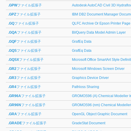
.GPW
ファイル拡張子
Autodesk AutoCAD Civil 3D Hydrafl
.GPZ
ファイル拡張子
IBM DB2 Document Manager Docume
.GQ
ファイル拡張子
QLFC Archive Or Epson Printer Page
.GQA
ファイル拡張子
BI/Query Data Model Admin Layer
.GQF
ファイル拡張子
GrafEq Data
.GQS
ファイル拡張子
GrafEq Data
.GQSX
ファイル拡張子
Microsoft Office SmartArt Style Defin
.GR2
ファイル拡張子
Microsoft Windows Screen Driver
.GR3
ファイル拡張子
Graphics Device Driver
.GR4
ファイル拡張子
Pathloss Sharing
.GR96A
ファイル拡張子
GROMOS96 (A) Chemical Modeller I
.GR96N
ファイル拡張子
GROMOS96 (nm) Chemical Modeller 
.GRA
ファイル拡張子
OpenGL Object Graphic Document
.GRADE
ファイル拡張子
GradeStat Document