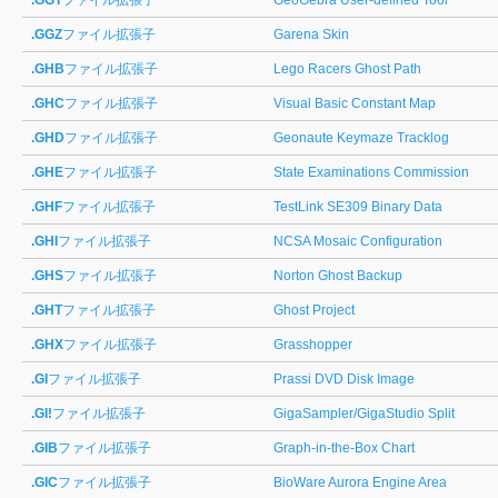
.GGT
ファイル拡張子
GeoGebra User-defined Tool
.GGZ
ファイル拡張子
Garena Skin
.GHB
ファイル拡張子
Lego Racers Ghost Path
.GHC
ファイル拡張子
Visual Basic Constant Map
.GHD
ファイル拡張子
Geonaute Keymaze Tracklog
.GHE
ファイル拡張子
State Examinations Commission
.GHF
ファイル拡張子
TestLink SE309 Binary Data
.GHI
ファイル拡張子
NCSA Mosaic Configuration
.GHS
ファイル拡張子
Norton Ghost Backup
.GHT
ファイル拡張子
Ghost Project
.GHX
ファイル拡張子
Grasshopper
.GI
ファイル拡張子
Prassi DVD Disk Image
.GI!
ファイル拡張子
GigaSampler/GigaStudio Split
.GIB
ファイル拡張子
Graph-in-the-Box Chart
.GIC
ファイル拡張子
BioWare Aurora Engine Area