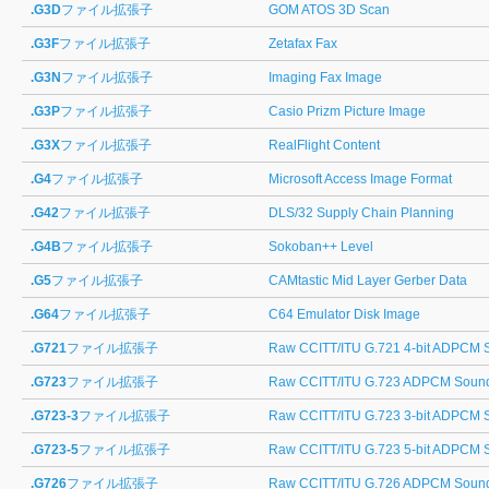
.G3D
ファイル拡張子
GOM ATOS 3D Scan
.G3F
ファイル拡張子
Zetafax Fax
.G3N
ファイル拡張子
Imaging Fax Image
.G3P
ファイル拡張子
Casio Prizm Picture Image
.G3X
ファイル拡張子
RealFlight Content
.G4
ファイル拡張子
Microsoft Access Image Format
.G42
ファイル拡張子
DLS/32 Supply Chain Planning
.G4B
ファイル拡張子
Sokoban++ Level
.G5
ファイル拡張子
CAMtastic Mid Layer Gerber Data
.G64
ファイル拡張子
C64 Emulator Disk Image
.G721
ファイル拡張子
Raw CCITT/ITU G.721 4-bit ADPCM 
.G723
ファイル拡張子
Raw CCITT/ITU G.723 ADPCM Sound
.G723-3
ファイル拡張子
Raw CCITT/ITU G.723 3-bit ADPCM 
.G723-5
ファイル拡張子
Raw CCITT/ITU G.723 5-bit ADPCM 
.G726
ファイル拡張子
Raw CCITT/ITU G.726 ADPCM Soun