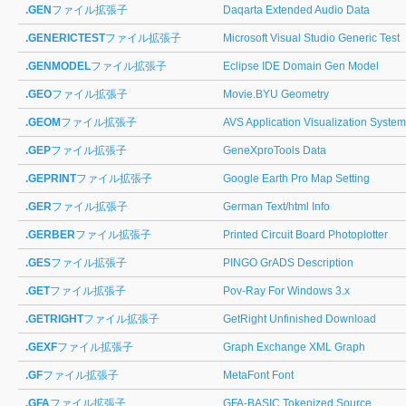
.GEN
ファイル拡張子
Daqarta Extended Audio Data
.GENERICTEST
ファイル拡張子
Microsoft Visual Studio Generic Test
.GENMODEL
ファイル拡張子
Eclipse IDE Domain Gen Model
.GEO
ファイル拡張子
Movie.BYU Geometry
.GEOM
ファイル拡張子
AVS Application Visualization System
.GEP
ファイル拡張子
GeneXproTools Data
.GEPRINT
ファイル拡張子
Google Earth Pro Map Setting
.GER
ファイル拡張子
German Text/html Info
.GERBER
ファイル拡張子
Printed Circuit Board Photoplotter
.GES
ファイル拡張子
PINGO GrADS Description
.GET
ファイル拡張子
Pov-Ray For Windows 3.x
.GETRIGHT
ファイル拡張子
GetRight Unfinished Download
.GEXF
ファイル拡張子
Graph Exchange XML Graph
.GF
ファイル拡張子
MetaFont Font
.GFA
ファイル拡張子
GFA-BASIC Tokenized Source