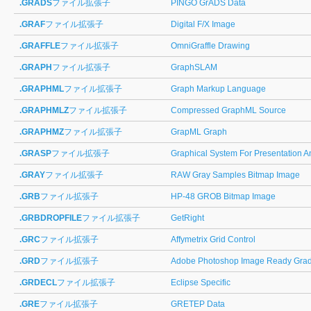
.GRADS
ファイル拡張子
PINGO GrADS Data
.GRAF
ファイル拡張子
Digital F/X Image
.GRAFFLE
ファイル拡張子
OmniGraffle Drawing
.GRAPH
ファイル拡張子
GraphSLAM
.GRAPHML
ファイル拡張子
Graph Markup Language
.GRAPHMLZ
ファイル拡張子
Compressed GraphML Source
.GRAPHMZ
ファイル拡張子
GrapML Graph
.GRASP
ファイル拡張子
Graphical System For Presentation A
.GRAY
ファイル拡張子
RAW Gray Samples Bitmap Image
.GRB
ファイル拡張子
HP-48 GROB Bitmap Image
.GRBDROPFILE
ファイル拡張子
GetRight
.GRC
ファイル拡張子
Affymetrix Grid Control
.GRD
ファイル拡張子
Adobe Photoshop Image Ready Grad
.GRDECL
ファイル拡張子
Eclipse Specific
.GRE
ファイル拡張子
GRETEP Data