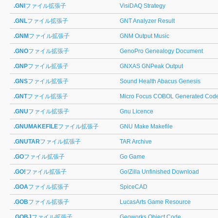
.GNI
ファイル拡張子
VisiDAQ Strategy
.GNL
ファイル拡張子
GNT Analyzer Result
.GNM
ファイル拡張子
GNM Output Music
.GNO
ファイル拡張子
GenoPro Genealogy Document
.GNP
ファイル拡張子
GNXAS GNPeak Output
.GNS
ファイル拡張子
Sound Health Abacus Genesis
.GNT
ファイル拡張子
Micro Focus COBOL Generated Cod
.GNU
ファイル拡張子
Gnu Licence
.GNUMAKEFILE
ファイル拡張子
GNU Make Makefile
.GNUTAR
ファイル拡張子
TAR Archive
.GO
ファイル拡張子
Go Game
.GO!
ファイル拡張子
Go!Zilla Unfinished Download
.GOA
ファイル拡張子
SpiceCAD
.GOB
ファイル拡張子
LucasArts Game Resource
.GOBJ
ファイル拡張子
Geoworks Object Code