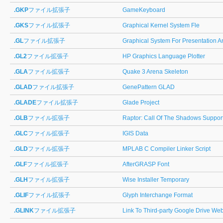
.GKP
ファイル拡張子
GameKeyboard
.GKS
ファイル拡張子
Graphical Kernel System Fle
.GL
ファイル拡張子
Graphical System For Presentation A
.GL2
ファイル拡張子
HP Graphics Language Plotter
.GLA
ファイル拡張子
Quake 3 Arena Skeleton
.GLAD
ファイル拡張子
GenePattern GLAD
.GLADE
ファイル拡張子
Glade Project
.GLB
ファイル拡張子
Raptor: Call Of The Shadows Suppor
.GLC
ファイル拡張子
IGIS Data
.GLD
ファイル拡張子
MPLAB C Compiler Linker Script
.GLF
ファイル拡張子
AfterGRASP Font
.GLH
ファイル拡張子
Wise Installer Temporary
.GLIF
ファイル拡張子
Glyph Interchange Format
.GLINK
ファイル拡張子
Link To Third-party Google Drive We