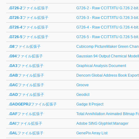
.G726-2
ファイル拡張子
G726-2 - Raw CCITT/ITU G.726 2-b
.G726-3
ファイル拡張子
G726-3 - Raw CCITT/ITU G.726 3-b
.G726-4
ファイル拡張子
G726-4 - Raw CCITT/ITU G.726 4-b
.G726-5
ファイル拡張子
G726-5 - Raw CCITT/ITU G.726 5-b
.G8
ファイル拡張子
Cubicomp PictureMaker Green Chan
.G94
ファイル拡張子
Gaussian 94 Output Chemical Modell
.GA3
ファイル拡張子
Graphical Analysis Document
.GAB
ファイル拡張子
Dencom Global Address Book Export
.GAC
ファイル拡張子
Groove
.GAD
ファイル拡張子
Geodict
.GADGEPRJ
ファイル拡張子
Gadge It Project
.GAF
ファイル拡張子
Total Annihilation Animated Bitmap F
.GAI
ファイル拡張子
Adobe SING Glyphlet Manager
.GAL
ファイル拡張子
GenePix Array List