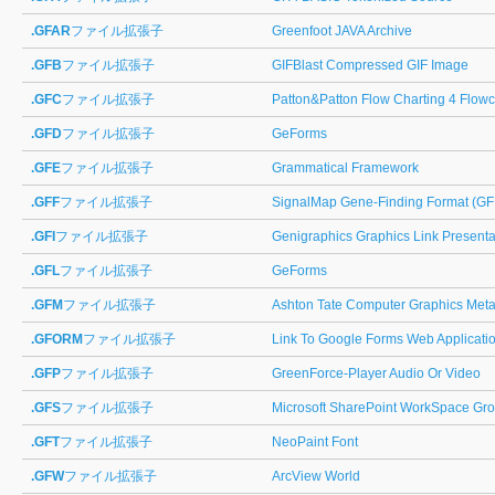
.GFAR
ファイル拡張子
Greenfoot JAVA Archive
.GFB
ファイル拡張子
GIFBlast Compressed GIF Image
.GFC
ファイル拡張子
Patton&Patton Flow Charting 4 Flowc
.GFD
ファイル拡張子
GeForms
.GFE
ファイル拡張子
Grammatical Framework
.GFF
ファイル拡張子
SignalMap Gene-Finding Format (GF
.GFI
ファイル拡張子
Genigraphics Graphics Link Presenta
.GFL
ファイル拡張子
GeForms
.GFM
ファイル拡張子
Ashton Tate Computer Graphics Metaf
.GFORM
ファイル拡張子
Link To Google Forms Web Applicat
.GFP
ファイル拡張子
GreenForce-Player Audio Or Video
.GFS
ファイル拡張子
Microsoft SharePoint WorkSpace Gr
.GFT
ファイル拡張子
NeoPaint Font
.GFW
ファイル拡張子
ArcView World