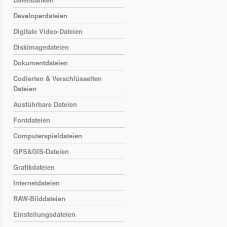
Developerdateien
Digitale Video-Dateien
Diskimagedateien
Dokumentdateien
Codierten & Verschlüsselten
Dateien
Ausführbare Dateien
Fontdateien
Computerspieldateien
GPS&GIS-Dateien
Grafikdateien
Internetdateien
RAW-Bilddateien
Einstellungsdateien