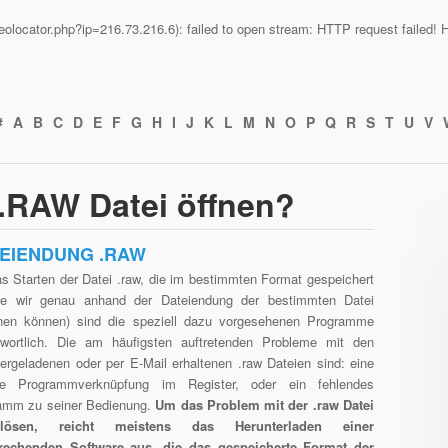
n/geolocator.php?ip=216.73.216.6): failed to open stream: HTTP request failed
#
A
B
C
D
E
F
G
H
I
J
K
L
M
N
O
P
Q
R
S
T
U
V
e .RAW Datei öffnen?
EIENDUNG .RAW
as Starten der Datei .raw, die im bestimmten Format gespeichert
die wir genau anhand der Dateiendung der bestimmten Datei
nen können) sind die speziell dazu vorgesehenen Programme
twortlich. Die am häufigsten auftretenden Probleme mit den
tergeladenen oder per E-Mail erhaltenen .raw Dateien sind: eine
he Programmverknüpfung im Register, oder ein fehlendes
amm zu seiner Bedienung.
Um das Problem mit der .raw Datei
ösen, reicht meistens das Herunterladen einer
rechenden Software aus, die das gespeicherte Format der