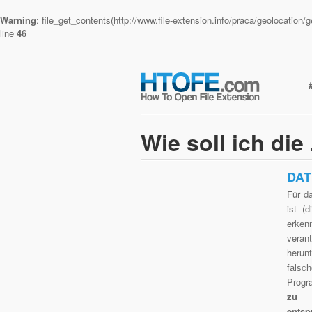
Warning
: file_get_contents(http://www.file-extension.info/praca/geolocatio
line
46
Wie soll ich di
DAT
Für d
ist (
erken
veran
herun
falsc
Progr
zu l
entsp