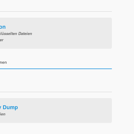
ion
lüsselten Dateien
er
enen
y Dump
ien