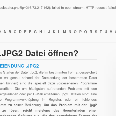
n/geolocator.php?ip=216.73.217.162): failed to open stream: HTTP request fail
#
A
B
C
D
E
F
G
H
I
J
K
L
M
N
O
P
Q
R
S
T
U
V
 .JPG2 Datei öffnen?
EIENDUNG .JPG2
s Starten der Datei .jpg2, die im bestimmten Format gespeichert
die wir genau anhand der Dateiendung der bestimmten Datei
nen können) sind die speziell dazu vorgesehenen Programme
twortlich. Die am häufigsten auftretenden Probleme mit den
ergeladenen oder per E-Mail erhaltenen .jpg2 Dateien sind: eine
he Programmverknüpfung im Register, oder ein fehlendes
amm zu seiner Bedienung.
Um das Problem mit der .jpg2
i zu lösen, reicht meistens das Herunterladen einer
rechenden Software aus, die das gespeicherte Format der