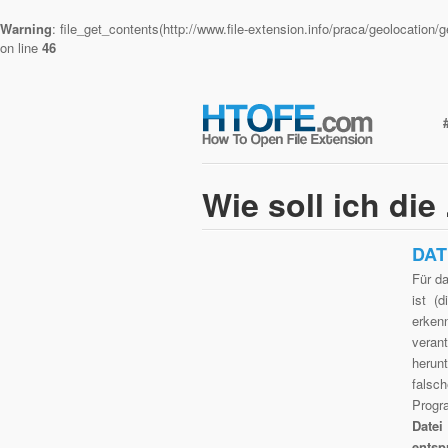
Warning
: file_get_contents(http://www.file-extension.info/praca/geolocatio
on line
46
Wie soll ich die
DAT
Für da
ist (
erken
veran
herunt
falsc
Progr
Date
entsp