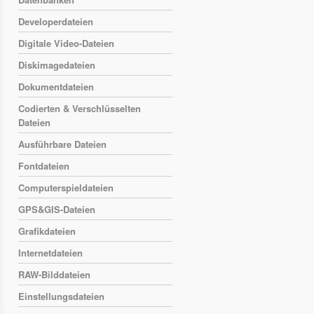
Developerdateien
Digitale Video-Dateien
Diskimagedateien
Dokumentdateien
Codierten & Verschlüsselten
Dateien
Ausführbare Dateien
Fontdateien
Computerspieldateien
GPS&GIS-Dateien
Grafikdateien
Internetdateien
RAW-Bilddateien
Einstellungsdateien